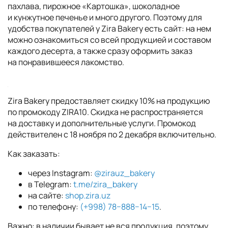
пахлава, пирожное «Картошка», шоколадное
и кунжутное печенье и много другого. Поэтому для
удобства покупателей у Zira Bakery есть сайт: на нем
можно ознакомиться со всей продукцией и составом
каждого десерта, а также сразу оформить заказ
на понравившееся лакомство.
Zira Bakery предоставляет скидку 10% на продукцию
по промокоду ZIRA10. Скидка не распространяется
на доставку и дополнительные услуги. Промокод
действителен с 18 ноября по 2 декабря включительно.
Как заказать:
через Instagram:
@zirauz_bakery
в Telegram:
t.me/zira_bakery
на сайте:
shop.zira.uz
по телефону:
(+998) 78−888−14−15
.
Важно: в наличии бывает не вся продукция, поэтому