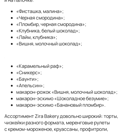
и на палочке:
«Фисташка, малина»;
«Черная смородина»;
«Пломбир, черная смородина»;
«Клубника, белый шоколад»;
«Лайм, клубника»;
«Вишня, молочный шоколад»;
«Карамельный раф»;
«Сникерс»;
«Баунти»;
«Апельсин»;
макарон-рожок «Вишня, молочный шоколад»;
макарон-эскимо «Шоколадное безумие»;
макарон-эскимо «Банановый пломбир».
Ассортимент Zira Bakery довольно широкий: торты,
чизкейки разного формата, меренговые рулеты
с кремом-мороженое, круассаны, профитроли,