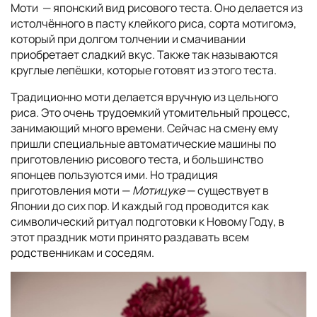
Моти — японский вид рисового теста. Оно делается из
истолчённого в пасту клейкого риса, сорта мотигомэ,
который при долгом толчении и смачивании
приобретает сладкий вкус. Также так называются
круглые лепёшки, которые готовят из этого теста.
Традиционно моти делается вручную из цельного
риса. Это очень трудоемкий утомительный процесс,
занимающий много времени. Сейчас на смену ему
пришли специальные автоматические машины по
приготовлению рисового теста, и большинство
японцев пользуются ими. Но традиция
приготовления моти —
Мотицуке
— существует в
Японии до сих пор. И каждый год проводится как
символический ритуал подготовки к Новому Году, в
этот праздник моти принято раздавать всем
родственникам и соседям.