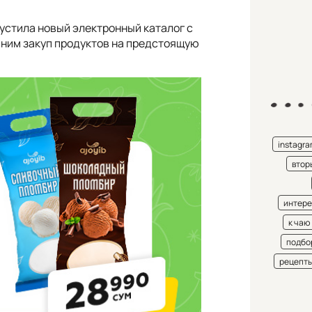
устила новый электронный каталог с
 ним закуп продуктов на предстоящую
instagr
втор
интере
к чаю
подбо
рецепт