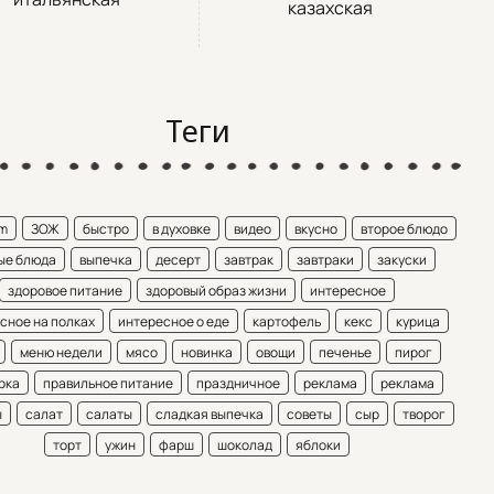
казахская
Теги
am
ЗОЖ
быстро
в духовке
видео
вкусно
второе блюдо
ые блюда
выпечка
десерт
завтрак
завтраки
закуски
здоровое питание
здоровый образ жизни
интересное
сное на полках
интересное о еде
картофель
кекс
курица
меню недели
мясо
новинка
овощи
печенье
пирог
рка
правильное питание
праздничное
реклама
реклама
ы
салат
салаты
сладкая выпечка
советы
сыр
творог
торт
ужин
фарш
шоколад
яблоки