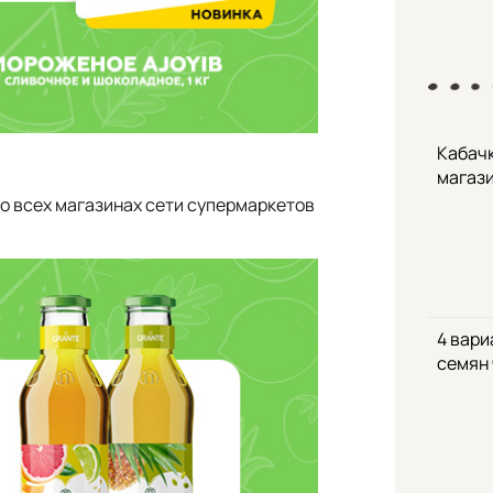
Кабачк
магаз
во всех магазинах сети супермаркетов
4 вари
семян