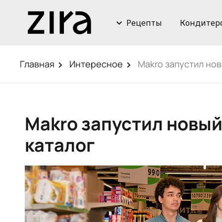
Рецепты
Кондитер
Главная
Интересное
Makro запустил но
Makro запустил новы
каталог