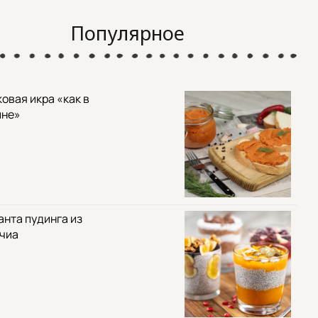
Популярное
овая икра «как в
ине»
анта пудинга из
 чиа