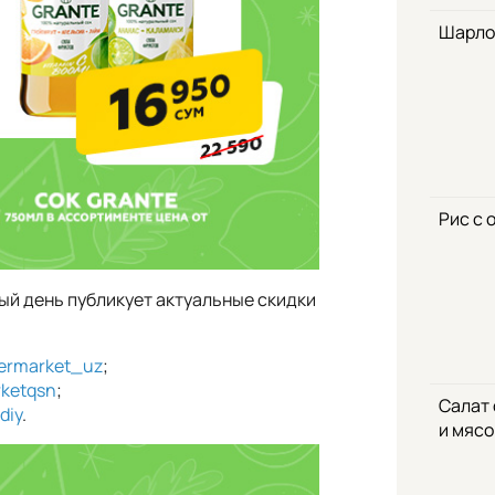
Шарло
Рис с 
ый день публикует актуальные скидки
ermarket_uz
;
ketqsn
;
Салат
diy
.
и мяс