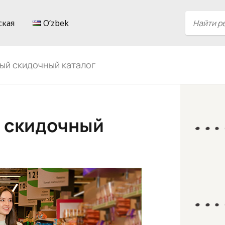
ская
Oʻzbek
вый скидочный каталог
й скидочный