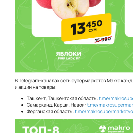
В Telegram-каналах сеть супермаркетов Makro кажд
и акции на товары:
Ташкент, Ташкентская область:
t.me/makrosup
Самарканд, Карши, Навои:
t.me/makrosupermar
Ферганская область:
t.me/makrosupermarketvo