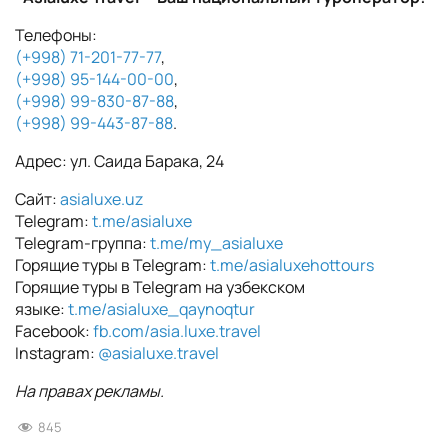
Телефоны:
(+998) 71-201-77-77
,
(+998) 95-144-00-00
,
(+998) 99-830-87-88
,
(+998) 99-443-87-88
.
Адрес: ул. Саида Барака, 24
Сайт:
asialuxe.uz
Telegram:
t.me/asialuxe
Telegram-группа:
t.me/my_asialuxe
Горящие туры в Telegram:
t.me/asialuxehottours
Горящие туры в Telegram на узбекском
языке:
t.me/asialuxe_qaynoqtur
Facebook:
fb.com/asia.luxe.travel
Instagram:
@asialuxe.travel
На правах рекламы.
845