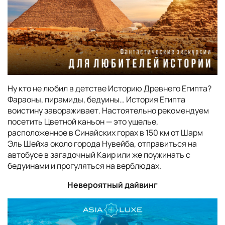
Ну кто не любил в детстве Историю Древнего Египта?
Фараоны, пирамиды, бедуины… История Египта
воистину завораживает. Настоятельно рекомендуем
посетить Цветной каньон — это ущелье,
расположенное в Синайских горах в 150 км от Шарм
Эль Шейха около города Нувейба, отправиться на
автобусе в загадочный Каир или же поужинать с
бедуинами и прогуляться на верблюдах.
Невероятный дайвинг