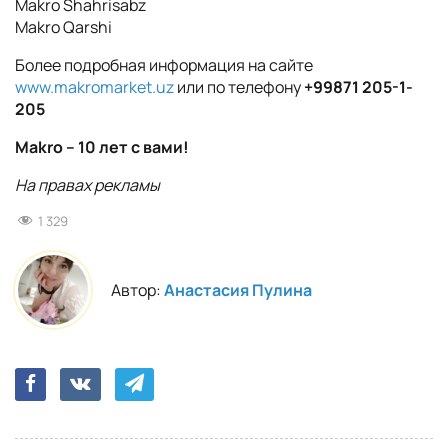
Makro Shahrisabz
Makro Qarshi
Более подробная информация на сайте
www.makromarket.uz
или по телефону
+99871 205-1-
205
Makro – 10
лет
с
вами
!
На правах рекламы
1 329
Автор:
Анастасия Пулина