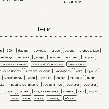
казахская
Теги
am
ЗОЖ
быстро
в духовке
видео
вкусно
второе блюдо
ые блюда
выпечка
десерт
завтрак
завтраки
закуски
здоровое питание
здоровый образ жизни
интересное
сное на полках
интересное о еде
картофель
кекс
курица
меню недели
мясо
новинка
овощи
печенье
пирог
рка
правильное питание
праздничное
реклама
реклама
ы
салат
салаты
сладкая выпечка
советы
сыр
творог
торт
ужин
фарш
шоколад
яблоки