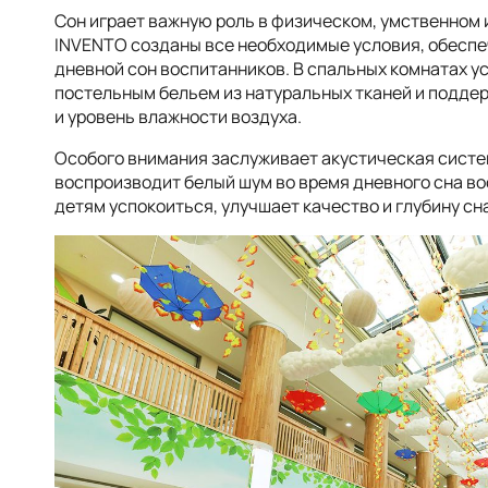
Сон играет важную роль в физическом, умственном 
INVENTO созданы все необходимые условия, обесп
дневной сон воспитанников. В спальных комнатах у
постельным бельем из натуральных тканей и подде
и уровень влажности воздуха.
Особого внимания заслуживает акустическая систем
воспроизводит белый шум во время дневного сна в
детям успокоиться, улучшает качество и глубину сн