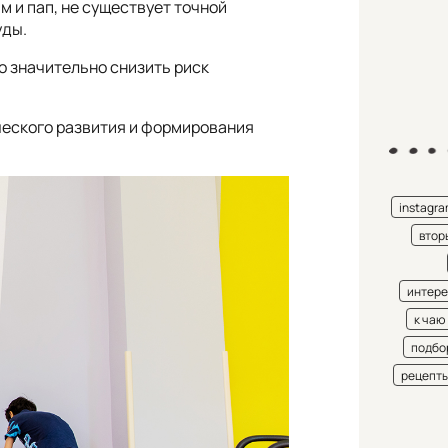
 и пап, не существует точной
уды.
о значительно снизить риск
ческого развития и формирования
instagr
втор
интере
к чаю
подбо
рецепт