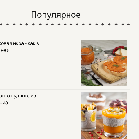
Популярное
овая икра «как в
ине»
анта пудинга из
 чиа