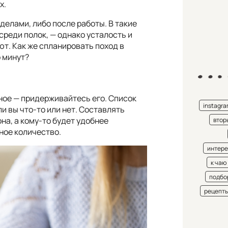
х.
делами, либо после работы. В такие
среди полок, — однако усталость и
ют. Как же спланировать поход в
о минут?
вное — придерживайтесь его. Список
instagr
и вы что-то или нет. Составлять
она, а кому-то будет удобнее
втор
ное количество.
интере
к чаю
подбо
рецепт