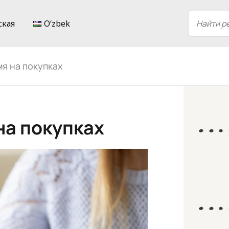
ская
Oʻzbek
я на покупках
на покупках