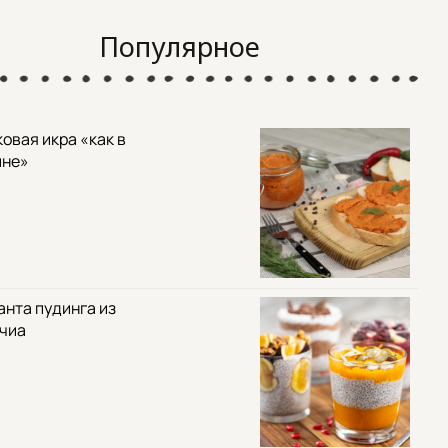
Популярное
овая икра «как в
ине»
анта пудинга из
 чиа