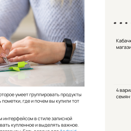
Кабачк
магаз
4 вари
которое умеет группировать продукты
семян
 пометки, где и почем вы купили тот
ым интерфейсом в стиле записной
ивать купленное и выделять важное.