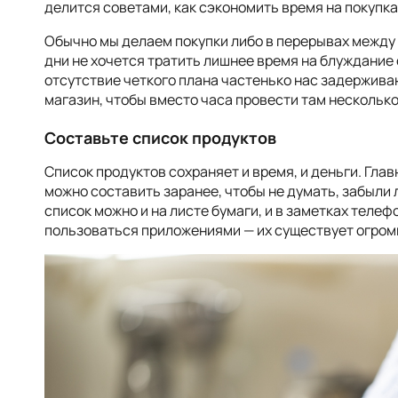
делится советами, как сэкономить время на покупка
Обычно мы делаем покупки либо в перерывах между 
дни не хочется тратить лишнее время на блуждание 
отсутствие четкого плана частенько нас задержива
магазин, чтобы вместо часа провести там нескольк
Составьте список продуктов
Список продуктов сохраняет и время, и деньги. Гла
можно составить заранее, чтобы не думать, забыли л
список можно и на листе бумаги, и в заметках телеф
пользоваться приложениями — их существует огром