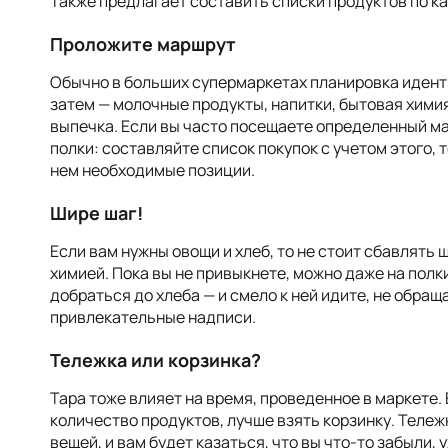
Также предлагает составить списки продуктов по к
Проложите маршрут
Обычно в больших супермаркетах планировка иденти
затем — молочные продукты, напитки, бытовая химия,
выпечка. Если вы часто посещаете определенный ма
полки: составляйте список покупок с учетом этого, 
нем необходимые позиции.
Шире шаг!
Если вам нужны овощи и хлеб, то не стоит сбавлять 
химией. Пока вы не привыкнете, можно даже на полк
добраться до хлеба — и смело к ней идите, не обращ
привлекательные надписи.
Тележка или корзинка?
Тара тоже влияет на время, проведенное в маркете.
количество продуктов, лучше взять корзинку. Тележ
вещей, и вам будет казаться, что вы что-то забыли, 