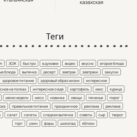
казахская
Теги
am
ЗОЖ
быстро
в духовке
видео
вкусно
второе блюдо
ые блюда
выпечка
десерт
завтрак
завтраки
закуски
здоровое питание
здоровый образ жизни
интересное
сное на полках
интересное о еде
картофель
кекс
курица
меню недели
мясо
новинка
овощи
печенье
пирог
рка
правильное питание
праздничное
реклама
реклама
ы
салат
салаты
сладкая выпечка
советы
сыр
творог
торт
ужин
фарш
шоколад
яблоки