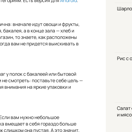
атегориям. Есть версия для
Android
.
Шарло
чна: вначале идут овощи и фрукты,
 бакалея, а в конце зала — хлеб и
газин, то знаете, как расположены
тогда вам не придется выискивать в
Рис с 
шаг у полок с бакалеей или бытовой
и не смотреть: поставьте себе цель —
ая внимания на яркие упаковки и
Салат
и мяс
 Если вам нужно небольшое
ка вмещает в себя гораздо больше
уж слишком она пустая. А это значит,