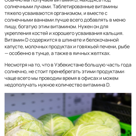
солнечными лучами. Таблетированные витамины
тяжело усваиваются организмом, и вместе с
солнечными ваннами лучше всего добавлять в меню
пищу, богатую этим витамином. Нужен он для
укрепления костей и хорошего усваивания кальция.
Витамин D содержится в шпинате и белокочанной
капусте, молочных продуктах и говяжьей печени, рыбе
— особенно в тунце, а также в яичных желтках.
Несмотря на то, что в Узбекистане большую часть года
солнечно, не стоит пренебрегать этими продуктами:
чаще всего мы проводим время в офисах и можем
недополучать нужное количество витамина D.