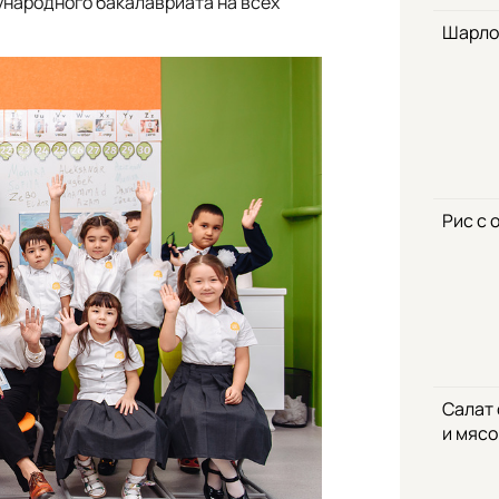
народного бакалавриата на всех
Шарло
Рис с 
Салат
и мяс