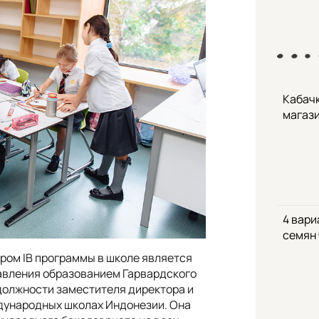
Кабачк
магаз
4 вари
семян
ром IB программы в школе является
равления образованием Гарвардского
должности заместителя директора и
ждународных школах Индонезии. Она