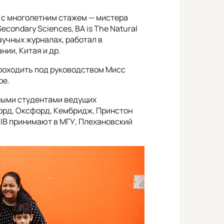
 с многолетним стажем — мистера
econdary Sciences, BA is The Natural
аучных журналах, работал в
ии, Китая и др.
проходить под руководством Мисс
ре.
шными студентами ведущих
орд, Оксфорд, Кембридж, Принстон
 IB принимают в МГУ, Плехановский