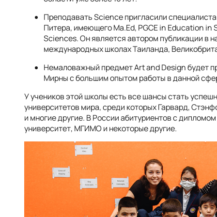
Преподавать Science пригласили специалиста
Питера, имеющего Ma.Ed, PGCE in Education in S
Sciences. Он является автором публикации в н
международных школах Таиланда, Великобритан
Немаловажный предмет Art and Design будет 
Мирны с большим опытом работы в данной сфе
У учеников этой школы есть все шансы стать успе
университетов мира, среди которых Гарвард, Стэнф
и многие другие. В России абитуриентов с дипломом
университет, МГИМО и некоторые другие.