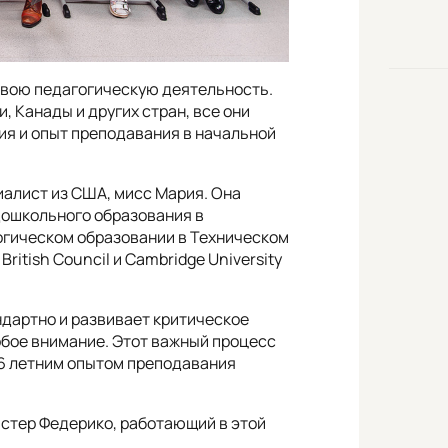
свою педагогическую деятельность.
, Канады и других стран, все они
ия и опыт преподавания в начальной
алист из США, мисс Мария. Она
дошкольного образования в
огическом образовании в Техническом
ritish Council и Cambridge University
ндартно и развивает критическое
обое внимание. Этот важный процесс
16 летним опытом преподавания
стер Федерико, работающий в этой