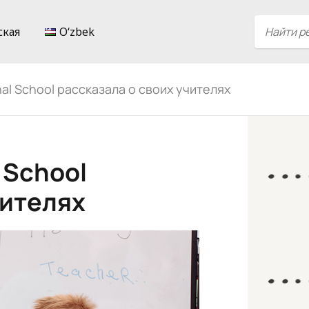
ская
Oʻzbek
nal School рассказала о своих учителях
 School
чителях