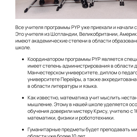
Все учителя программы PYP уже приехали и начали 
Это учителя из Шотландии, Великобритании, Америки
имеют академические степени в области образован
школе.
Координатором программы PYP является специ
имеет степень администрирования в области 
Манчестерском университете, диплом о педаг
университете Перейры, а также аккредитована B
в области литературы и языка.
Как известно, математика учит мыслить неста
мышление. Этому в нашей школе уделяется ос
обучения доверили мистеру Крису, учителю с 
математики, физики и робототехники.
Гуманитарные предметы будет преподавать ми
области уже более 10 лет.