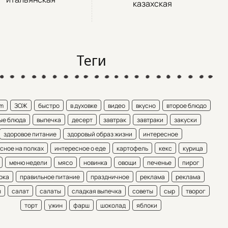
казахская
Теги
am
ЗОЖ
быстро
в духовке
видео
вкусно
второе блюдо
ые блюда
выпечка
десерт
завтрак
завтраки
закуски
здоровое питание
здоровый образ жизни
интересное
сное на полках
интересное о еде
картофель
кекс
курица
меню недели
мясо
новинка
овощи
печенье
пирог
рка
правильное питание
праздничное
реклама
реклама
ы
салат
салаты
сладкая выпечка
советы
сыр
творог
торт
ужин
фарш
шоколад
яблоки