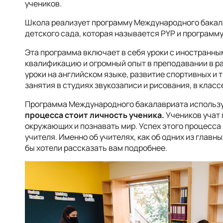
учеников.
Школа реализует программу Международного бакал
детского сада, которая называется PYP и программу
Эта программа включает в себя уроки с иностранн
квалификацию и огромный опыт в преподавании в р
уроки на английском языке, развитие спортивных и 
занятия в студиях звукозаписи и рисования, в классе
Программа Международного бакалавриата использу
процесса стоит личность ученика.
Учеников учат 
окружающих и познавать мир. Успех этого процесса з
учителя. Именно об учителях, как об одних из главн
бы хотели рассказать вам подробнее.