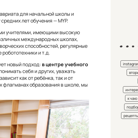
авриата для начальной школы и
 средних лет обучения — MYP.
ыми учителями, имеющими высокую
азличных международных школах,
творческих способностей, регулярные
 робототехники и т.д.
ет новый подход:
в центре учебного
instagr
понимать себя и других, уважать
втор
ависит как от ребёнка, так и от
ых флагманах образования в школе, мы
интере
к чаю
подбо
рецепт