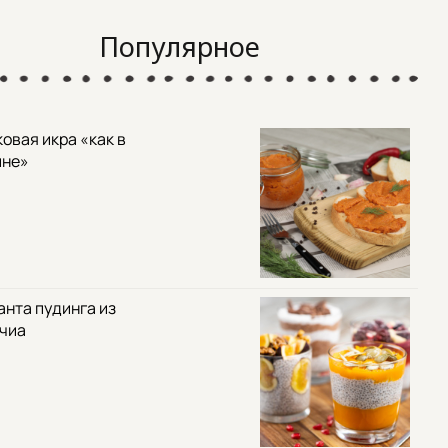
Популярное
овая икра «как в
ине»
анта пудинга из
 чиа