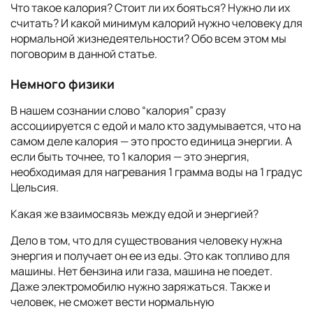
Что такое калория? Стоит ли их бояться? Нужно ли их
считать? И какой минимум калорий нужно человеку для
нормальной жизнедеятельности? Обо всем этом мы
поговорим в данной статье.
Немного физики
В нашем сознании слово “калория” сразу
ассоциируется с едой и мало кто задумывается, что на
самом деле калория — это просто единица энергии. А
если быть точнее, то 1 калория — это энергия,
необходимая для нагревания 1 грамма воды на 1 градус
Цельсия.
Какая же взаимосвязь между едой и энергией?
Дело в том, что для существования человеку нужна
энергия и получает он ее из еды. Это как топливо для
машины. Нет бензина или газа, машина не поедет.
Даже электромобилю нужно заряжаться. Также и
человек, не сможет вести нормальную