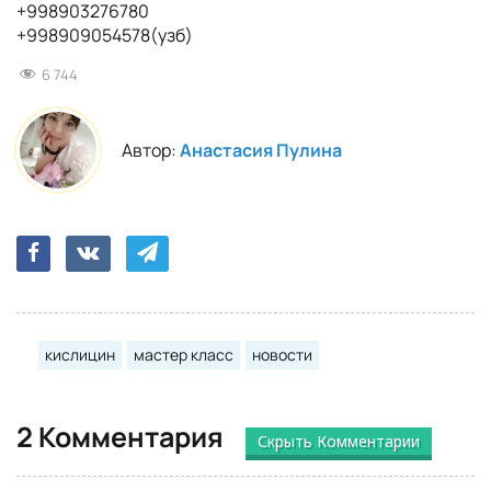
+998903276780
+998909054578(узб)
6 744
Автор:
Анастасия Пулина
кислицин
мастер класс
новости
2 Комментария
Скрыть Комментарии