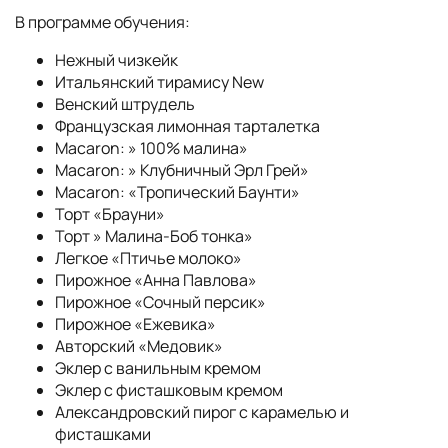
В программе обучения:
Нежный чизкейк
Итальянский тирамису New
Венский штрудель
Французская лимонная тарталетка
Macaron: » 100% малина»
Macaron: » Клубничный Эрл Грей»
Macaron: «Тропический Баунти»
Торт «Брауни»
Торт » Малина-Боб тонка»
Легкое «Птичье молоко»
Пирожное «Анна Павлова»
Пирожное «Сочный персик»
Пирожное «Ежевика»
Авторский «Медовик»
Эклер с ванильным кремом
Эклер с фисташковым кремом
Александровский пирог с карамелью и
фисташками