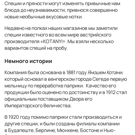
Специи и пряности могут изменять привычные нам
блюда до неузнаваемости, привнося совершенно
новые необычные вкусовые нотки.
Недавно на полках наших магазинов мы заметили
специи известного во всем мире австрийского
производителя «KOTANYI». Мы взяли несколько
вариантов специй на пробу.
Немного истории
Компания была основана в 1881 году
Яношем Котани
,
который основал в венгерском городе Сегеде первую
мельницу по переработке паприки. Качество его
продукции было оценено по достоинству и в 1912 стал
официальным поставщиком Двора его
Императорского Величества.
В 1920 году помимо паприки стали производиться и
другие специи, и были созданы филиалы компании
в Будапеште, Берлине, Мюнхене, Бостоне и Нью-