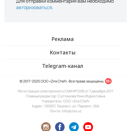
Для отправки комментария вам необходимо
авторизоваться
.
Реклама
Контакты
Telegram-канал
© 2017-2025 ООО «Zira Chef». Все права защищены.
18+
Регистрация электронного СМИ №1206 от 7 декабря 2017
Главный редактор: Султанова Рано Фуркатовна
Учредитель: ООО «Zira Chef»
Адрес: 100007, Ташкент, ул. Паркент, 26А
Почта: info@zira.uz