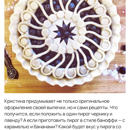
Кристина придумывает не только оригинальное
оформление своей выпечки, но и сами рецепты. Что
получится, если положить в один пирог чернику и
лавнду? А если приготовить пирог в стиле баноффи — с
карамелью и бананами? Какой будет вкус у пирога со