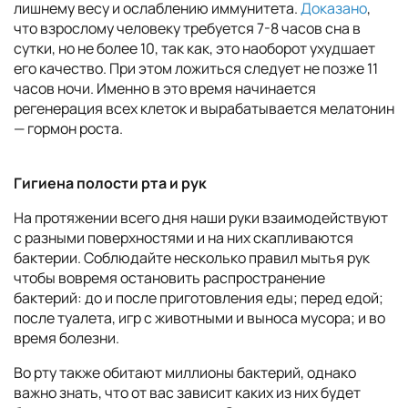
лишнему весу и ослаблению иммунитета.
Доказано
,
что взрослому человеку требуется 7-8 часов сна в
сутки, но не более 10, так как, это наоборот ухудшает
его качество. При этом ложиться следует не позже 11
часов ночи. Именно в это время начинается
регенерация всех клеток и вырабатывается мелатонин
— гормон роста.
Гигиена полости рта и рук
На протяжении всего дня наши руки взаимодействуют
с разными поверхностями и на них скапливаются
бактерии. Соблюдайте несколько правил мытья рук
чтобы вовремя остановить распространение
бактерий: до и после приготовления еды; перед едой;
после туалета, игр с животными и выноса мусора; и во
время болезни.
Во рту также обитают миллионы бактерий, однако
важно знать, что от вас зависит каких из них будет