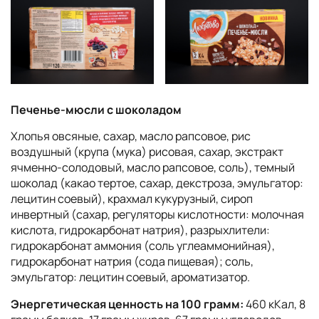
Печенье-мюсли с шоколадом
Хлопья овсяные, сахар, масло рапсовое, рис
воздушный (крупа (мука) рисовая, сахар, экстракт
ячменно-солодовый, масло рапсовое, соль), темный
шоколад (какао тертое, сахар, декстроза, эмульгатор:
лецитин соевый), крахмал кукурузный, сироп
инвертный (сахар, регуляторы кислотности: молочная
кислота, гидрокарбонат натрия), разрыхлители:
гидрокарбонат аммония (соль углеаммонийная),
гидрокарбонат натрия (сода пищевая); соль,
эмульгатор: лецитин соевый, ароматизатор.
Энергетическая ценность на 100 грамм:
460 кКал, 8