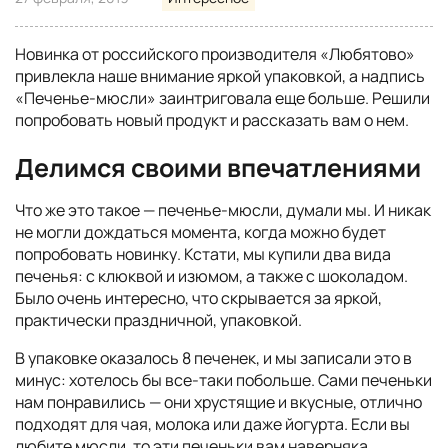
Новинка от российского производителя «Любятово»
привлекла наше внимание яркой упаковкой, а надпись
«Печенье-мюсли» заинтриговала еще больше. Решили
попробовать новый продукт и рассказать вам о нем.
Делимся своими впечатлениями
Что же это такое — печенье-мюсли, думали мы. И никак
не могли дождаться момента, когда можно будет
попробовать новинку. Кстати, мы купили два вида
печенья: с клюквой и изюмом, а также с шоколадом.
Было очень интересно, что скрывается за яркой,
практически праздничной, упаковкой.
В упаковке оказалось 8 печенек, и мы записали это в
минус: хотелось бы все-таки побольше. Сами печеньки
нам понравились — они хрустящие и вкусные, отлично
подходят для чая, молока или даже йогурта. Если вы
любите мюсли, то эти печеньки вам наверняка