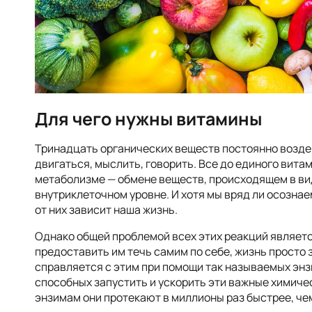
Для чего нужны витамины
Тринадцать органических веществ постоянно возде
двигаться, мыслить, говорить. Все до единого вит
метаболизме — обмене веществ, происходящем в ви
внутриклеточном уровне. И хотя мы вряд ли осознае
от них зависит наша жизнь.
Однако общей проблемой всех этих реакций является
предоставить им течь самим по себе, жизнь просто 
справляется с этим при помощи так называемых энз
способных запустить и ускорить эти важные химиче
энзимам они протекают в миллионы раз быстрее, че