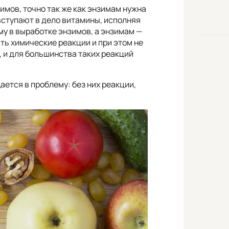
имов, точно так же как энзимам нужна
вступают в дело витамины, исполняя
у в выработке энзимов, а энзимам —
ть химические реакции и при этом не
 и для большинства таких реакций
ется в проблему: без них реакции,