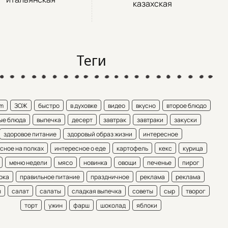
казахская
Теги
am
ЗОЖ
быстро
в духовке
видео
вкусно
второе блюдо
ые блюда
выпечка
десерт
завтрак
завтраки
закуски
здоровое питание
здоровый образ жизни
интересное
сное на полках
интересное о еде
картофель
кекс
курица
меню недели
мясо
новинка
овощи
печенье
пирог
рка
правильное питание
праздничное
реклама
реклама
ы
салат
салаты
сладкая выпечка
советы
сыр
творог
торт
ужин
фарш
шоколад
яблоки