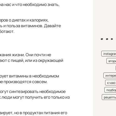
а нас и что необходимо знать,
ров о диетах и калориях,
ь и польза витаминов. Давайте
аботают.
instagr
ания жизни. Они почти не
ают с пищей, или из окружающей
втор
рует витамины в необходимом
интере
не производятся совсем.
к чаю
подбо
 могут синтезировать необходимое
 люди могут получить его только из
рецепт
ирует, но в продуктах питания его