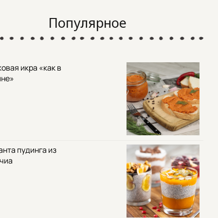
Популярное
овая икра «как в
ине»
анта пудинга из
 чиа