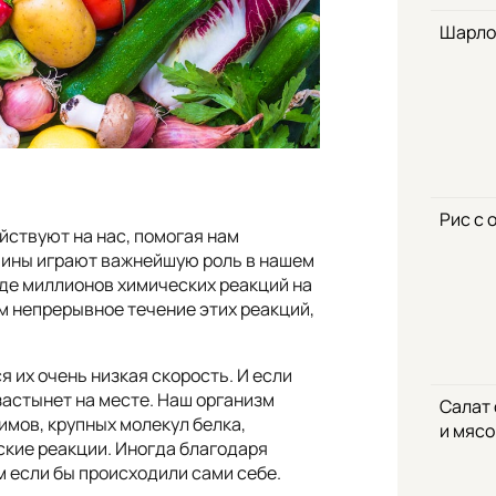
Шарло
Рис с 
йствуют на нас, помогая нам
амины играют важнейшую роль в нашем
де миллионов химических реакций на
м непрерывное течение этих реакций,
 их очень низкая скорость. И если
застынет на месте. Наш организм
Салат
имов, крупных молекул белка,
и мяс
ские реакции. Иногда благодаря
м если бы происходили сами себе.