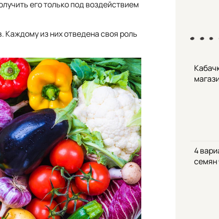
олучить его только под воздействием
 Каждому из них отведена своя роль
Кабачк
магаз
4 вари
семян