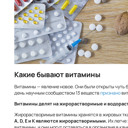
Какие бывают витамины
Витамины — явление новое. Они были открыты чуть 
день научным сообществом 13 веществ
признано
вит
Витамины делят на жирорастворимые и водорас
Жирорастворимые витамины хранятся в жировых тка
A, D, E и K являются жирорастворимыми.
Их легче
витамины, и они могут оставаться в организме в кач