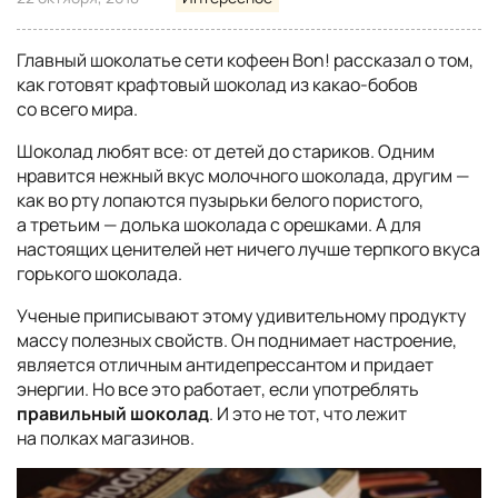
Главный шоколатье сети кофеен Bon! рассказал о том,
как готовят крафтовый шоколад из какао-бобов
со всего мира.
Шоколад любят все: от детей до стариков. Одним
нравится нежный вкус молочного шоколада, другим —
как во рту лопаются пузырьки белого пористого,
а третьим — долька шоколада с орешками. А для
настоящих ценителей нет ничего лучше терпкого вкуса
горького шоколада.
Ученые приписывают этому удивительному продукту
массу полезных свойств. Он поднимает настроение,
является отличным антидепрессантом и придает
энергии. Но все это работает, если употреблять
правильный шоколад
. И это не тот, что лежит
на полках магазинов.