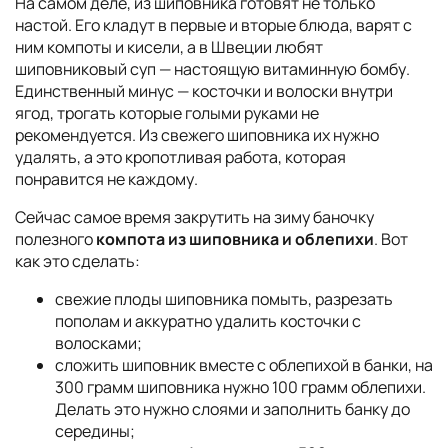
На самом деле, из шиповника готовят не только
настой. Его кладут в первые и вторые блюда, варят с
ним компоты и кисели, а в Швеции любят
шиповниковый суп — настоящую витаминную бомбу.
Единственный минус — косточки и волоски внутри
ягод, трогать которые голыми руками не
рекомендуется. Из свежего шиповника их нужно
удалять, а это кропотливая работа, которая
понравится не каждому.
Сейчас самое время закрутить на зиму баночку
полезного
компота из шиповника и облепихи
. Вот
как это сделать:
свежие плоды шиповника помыть, разрезать
пополам и аккуратно удалить косточки с
волосками;
сложить шиповник вместе с облепихой в банки, на
300 грамм шиповника нужно 100 грамм облепихи.
Делать это нужно слоями и заполнить банку до
середины;