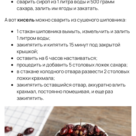
сварить сироп из 1 литра воды и 500 грамм
сахара, залить им ягоды и закатать.
А вот
кисель
можно сварить из сушеного шиповника:
1 стакан шиповника вымыть, измельчить и залить
1 литром воды;
закипятить и кипятить 15 минут под закрытой
крышкой;
оставить на 6 часов настаиваться;
процедить и добавить 5 столовых ложек сахара;
в стакане холодного отвара развести 2 столовых
ложки крахмала;
закипятить оставшийся отвар, аккуратно влить
крахмал, постоянно помешивая, и еще раз
закипятить.