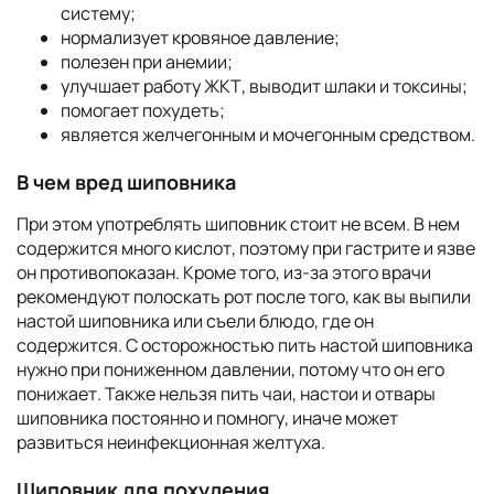
систему;
нормализует кровяное давление;
полезен при анемии;
улучшает работу ЖКТ, выводит шлаки и токсины;
помогает похудеть;
является желчегонным и мочегонным средством.
В чем вред шиповника
При этом употреблять шиповник стоит не всем. В нем
содержится много кислот, поэтому при гастрите и язве
он противопоказан. Кроме того, из-за этого врачи
рекомендуют полоскать рот после того, как вы выпили
настой шиповника или съели блюдо, где он
содержится. С осторожностью пить настой шиповника
нужно при пониженном давлении, потому что он его
понижает. Также нельзя пить чаи, настои и отвары
шиповника постоянно и помногу, иначе может
развиться неинфекционная желтуха.
Шиповник для похудения