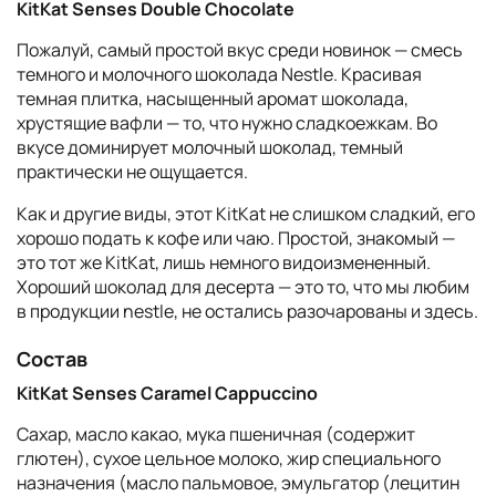
KitKat Senses Double Chocolate
Пожалуй, самый простой вкус среди новинок — смесь
темного и молочного шоколада Nestle. Красивая
темная плитка, насыщенный аромат шоколада,
хрустящие вафли — то, что нужно сладкоежкам. Во
вкусе доминирует молочный шоколад, темный
практически не ощущается.
Как и другие виды, этот KitKat не слишком сладкий, его
хорошо подать к кофе или чаю. Простой, знакомый —
это тот же KitKat, лишь немного видоизмененный.
Хороший шоколад для десерта — это то, что мы любим
в продукции nestle, не остались разочарованы и здесь.
Состав
KitKat Senses Caramel Cappuccino
Сахар, масло какао, мука пшеничная (содержит
глютен), сухое цельное молоко, жир специального
назначения (масло пальмовое, эмульгатор (лецитин