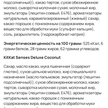
подсолнечный)), какао тертое, сухое обезжиренное
молоко, сыворотка молочная сухая, молочный жир,
эмульгаторы (лецитин соевый, E476), ароматизаторы
натуральные, карамелизированный (жженый) сахар,
какао-порошок с пониженным содержанием жира,
вещество для обработки муки (сульфат кальция),
соль, разрыхлитель (гидрокарбонат натрия).
Энергетическая ценность на 100 грамм:
525 кКал, 6
грамм белков, 28 грамм жиров, 62 грамма углеводов.
KitKat Senses Deluxe Coconut
Сахар, масло какао, мука пшеничная (содержит
глютен), сухое цельное молоко, жир специального
назначения (масло пальмовое, эмульгатор (лецитин
подсолнечный)), сухое обезжиренное молоко, какао
тертое, сыворотка молочная сухая, молочный жир,
эмульгаторы (лецитин соевый, E476), ароматизаторы
натуральные, какао-порошок с пониженным
содержанием жира, вещество для обработки муки