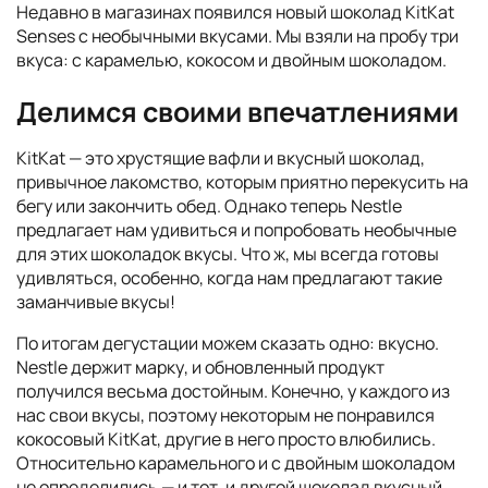
Недавно в магазинах появился новый шоколад KitKat
Senses с необычными вкусами. Мы взяли на пробу три
вкуса: с карамелью, кокосом и двойным шоколадом.
Делимся своими впечатлениями
KitKat — это хрустящие вафли и вкусный шоколад,
привычное лакомство, которым приятно перекусить на
бегу или закончить обед. Однако теперь Nestle
предлагает нам удивиться и попробовать необычные
для этих шоколадок вкусы. Что ж, мы всегда готовы
удивляться, особенно, когда нам предлагают такие
заманчивые вкусы!
По итогам дегустации можем сказать одно: вкусно.
Nestle держит марку, и обновленный продукт
получился весьма достойным. Конечно, у каждого из
нас свои вкусы, поэтому некоторым не понравился
кокосовый KitKat, другие в него просто влюбились.
Относительно карамельного и с двойным шоколадом
не определились — и тот, и другой шоколад вкусный,