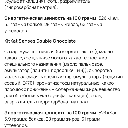
(сульфат кальция), соль, разрыхлитель
(гидрокарбонат натрия).
Энергетическая ценность на 100 грамм:
526 кКал,
6.1 грамма белков, 28 грамм жиров, 62 грамма
углеводов.
KitKat Senses Double Chocolate
Сахар, мука пшеничная (содержит глютен), масло
какао, сухое цельное молоко, какао тертое, жир
специального назначения (масло пальмовое,
эмульгатор (лецитин подсолнечный)), сыворотка
молочная сухая, молочный жир, эмульгаторы (лецитин
соевый, Е476), ароматизаторы натуральные, какао-
порошок с пониженным содержанием жира, вещество
для обработки муки (сульфат кальция), соль,
разрыхлитель (гидрокарбонат натрия).
Энергетическая ценность на 100 грамм:
523 кКал,
5.9 грамма белков, 28 грамм жиров, 61 грамм
углеводов.