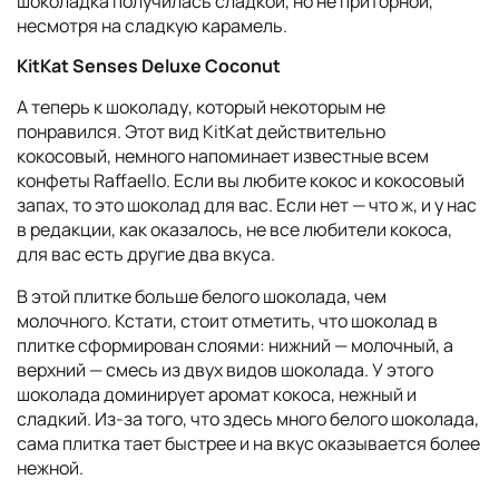
шоколадка получилась сладкой, но не приторной,
несмотря на сладкую карамель.
KitKat Senses Deluxe Coconut
А теперь к шоколаду, который некоторым не
понравился. Этот вид KitKat действительно
кокосовый, немного напоминает известные всем
конфеты Raffaello. Если вы любите кокос и кокосовый
запах, то это шоколад для вас. Если нет — что ж, и у нас
в редакции, как оказалось, не все любители кокоса,
для вас есть другие два вкуса.
В этой плитке больше белого шоколада, чем
молочного. Кстати, стоит отметить, что шоколад в
плитке сформирован слоями: нижний — молочный, а
верхний — смесь из двух видов шоколада. У этого
шоколада доминирует аромат кокоса, нежный и
сладкий. Из-за того, что здесь много белого шоколада,
сама плитка тает быстрее и на вкус оказывается более
нежной.