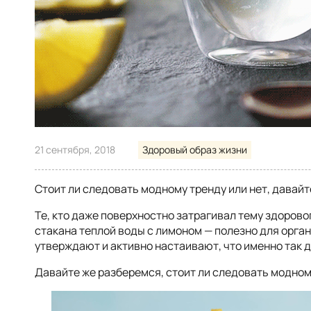
21 сентября, 2018
Здоровый образ жизни
Стоит ли следовать модному тренду или нет, давайт
Те, кто даже поверхностно затрагивал тему здорово
стакана теплой воды с лимоном — полезно для орга
утверждают и активно настаивают, что именно так 
Давайте же разберемся, стоит ли следовать модному 