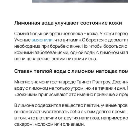
Лимонная вода улучшает состояние кожи
Самый большой орган человека – кожа. У кожи перв
Ученые
выяснили
, что витамин C борется с дермат
необходима при борьбе с акне. Но, чтобы бороться 
кожными заболеваниями, одной воды с лимоном мал
на пищеварение, режим питания и сна.
Стакан теплой воды с лимоном натощак пом
Многие знаменитости вроде Гвинет Пэлтроу, Дженн
воду с лимоном не только утром, но и в течении дня.
«зожники» приписывают это именно привычке и пр
В лимоне содержится вещество пектин, ученые про
он помогает чувствовать себя сытым долгое время
в том, что в отличии от других напитков, например 
сахаром, молоком или сливками.