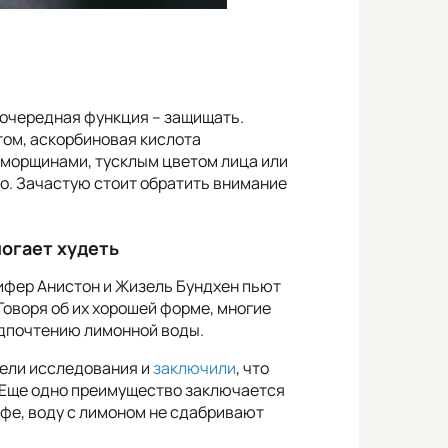
оочередная функция – защищать.
итом, аскорбиновая кислота
с морщинами, тусклым цветом лица или
о. Зачастую стоит обратить внимание
огает худеть
ифер Анистон и Жизель Бундхен пьют
 Говоря об их хорошей форме, многие
едпочтению лимонной воды.
вели исследования и
заключили
, что
. Еще одно преимущество заключается
кофе, воду с лимоном не сдабривают