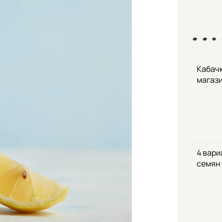
Кабачк
магаз
4 вари
семян