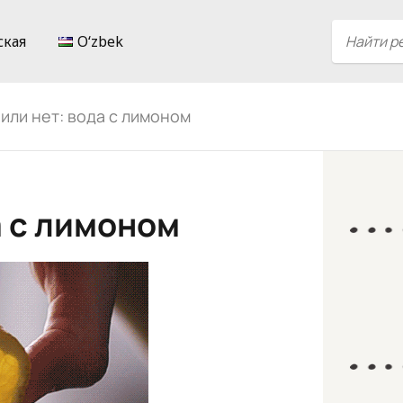
ская
Oʻzbek
или нет: вода с лимоном
а с лимоном