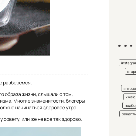
instagr
втор
е разберемся.
интере
го образа жизни, слышали о том,
к чаю
низма. Многие знаменитости, блогеры
подбо
должно начинаться здоровое утро.
рецепт
совету, или же не все так здорово.