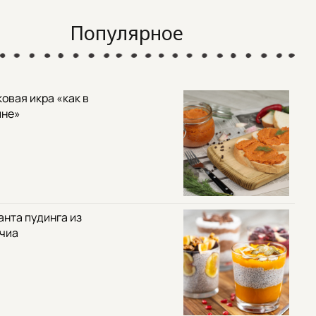
Популярное
овая икра «как в
ине»
анта пудинга из
 чиа