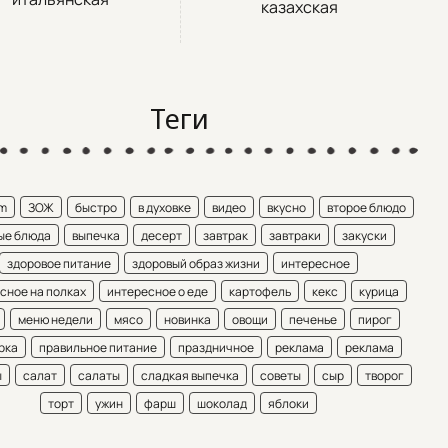
казахская
Теги
am
ЗОЖ
быстро
в духовке
видео
вкусно
второе блюдо
ые блюда
выпечка
десерт
завтрак
завтраки
закуски
здоровое питание
здоровый образ жизни
интересное
сное на полках
интересное о еде
картофель
кекс
курица
меню недели
мясо
новинка
овощи
печенье
пирог
рка
правильное питание
праздничное
реклама
реклама
ы
салат
салаты
сладкая выпечка
советы
сыр
творог
торт
ужин
фарш
шоколад
яблоки