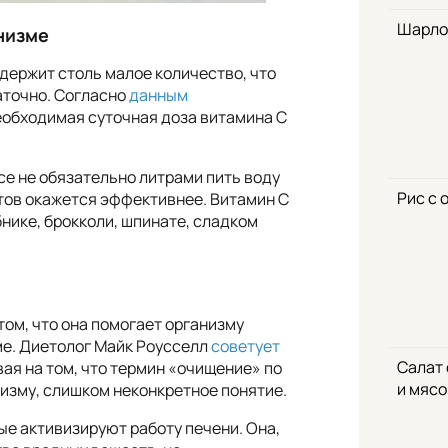
Шарло
низме
держит столь малое количество, что
аточно. Согласно
данным
обходимая суточная доза витамина C
се не обязательно литрами пить воду
Рис с 
ктов окажется эффективнее. Витамин C
нике, брокколи, шпинате, сладком
том, что она помогает организму
ме. Диетолог Майк Роусселл
советует
Салат
ая на том, что термин «очищение» по
и мяс
изму, слишком неконкретное понятие.
ые активизируют работу печени. Она,