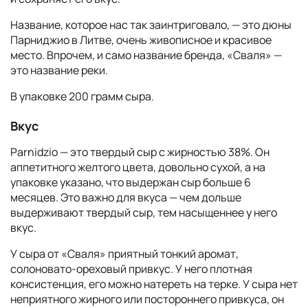
Название, которое нас так заинтриговало, — это дюны
Парниджио в Литве, очень живописное и красивое
место. Впрочем, и само название бренда, «Сваля» —
это название реки.
В упаковке 200 грамм сыра.
Вкус
Parnidzio — это твердый сыр с жирностью 38%. Он
аппетитного желтого цвета, довольно сухой, а на
упаковке указано, что выдержан сыр больше 6
месяцев. Это важно для вкуса — чем дольше
выдерживают твердый сыр, тем насыщеннее у него
вкус.
У сыра от «Сваля» приятный тонкий аромат,
солоновато-ореховый привкус. У него плотная
консистенция, его можно натереть на терке. У сыра нет
неприятного жирного или постороннего привкуса, он