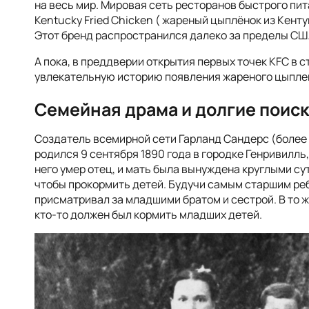
на весь мир.
Мировая сеть ресторанов быстрого пит
Kentucky Fried Chicken ( жареный цыплёнок из Кент
Этот бренд распространился далеко за пределы США
А пока, в преддверии открытия первых точек KFC в 
увлекательную историю появления жареного цыплен
Семейная драма и долгие поиск
Создатель всемирной сети Гарланд Сандерс (более
родился 9 сентября 1890 года в городке Генривилль,
него умер отец, и мать была вынуждена круглыми су
чтобы прокормить детей. Будучи самым старшим реб
присматривал за младшими братом и сестрой. В то ж
кто-то должен был кормить младших детей.