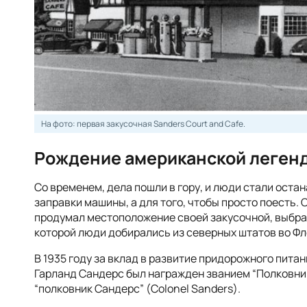
На фото: первая закусочная Sanders Court and Cafe.
Рождение американской леген
Со временем, дела пошли в гору, и люди стали оста
заправки машины, а для того, чтобы просто поесть.
продумал местоположение своей закусочной, выбра
которой люди добирались из северных штатов во Фл
В 1935 году за вклад в развитие придорожного питан
Гарланд Сандерс был награжден званием “Полковника”
“полковник Сандерс” (Colonel Sanders).