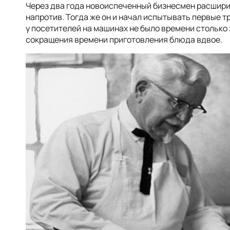
Через два года новоиспеченный бизнесмен расширил
напротив. Тогда же он и начал испытывать первые т
у посетителей на машинах не было времени столько
сокращения времени приготовления блюда вдвое.