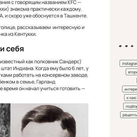
ания с говорящим названием KFC —
укки) знакома практически каждому.
, и скоро уже обоснуется в Ташкенте.
столице, рассказываем интересную и
ка из Кентукки.
и себя
 известный как полковник Сандерс)
instagr
 штат Индиана. Когда ему было 6 лет, у
втор
тками работать на консервном заводе,
енком в семье, Гарланд
е время он начал учиться готовить —
интере
к чаю
подбо
рецепт