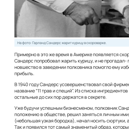
На фото: Гарланд Сандерс жарит курицу в скороварке.
Примерно в это же время в Америке появляется скор
Сандерс попробовал жарить курицу, и не прогадал- 
новшество в заведении полковника помогло ему изб
прибыль.
В 1940 году Сандерс усовершенствовал свой фирме
название “11 трав и специй”. Из списка ингредиентов
остальные до сих пор держатся в секрете.
Уже будучи успешным бизнесменом, полковник Санд
положению в обществе, решил заняться личным ими
(небольшая узкая бородка), начал носить сюртуки, 
Так и появился тот самый знаменитый образ, которы