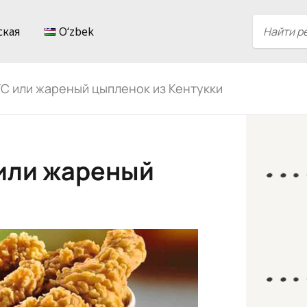
ская
Oʻzbek
FC или жареный цыпленок из Кентукки
 или жареный