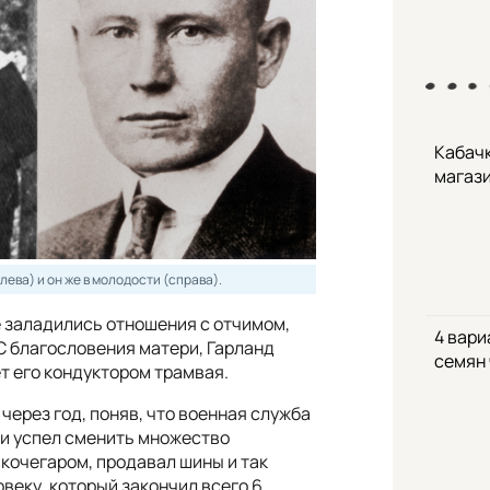
Кабачк
магаз
ева) и он же в молодости (справа).
 заладились отношения с отчимом,
4 вари
. С благословения матери, Гарланд
семян
ет его кондуктором трамвая.
 через год, поняв, что военная служба
 и успел сменить множество
 кочегаром, продавал шины и так
овеку, который закончил всего 6