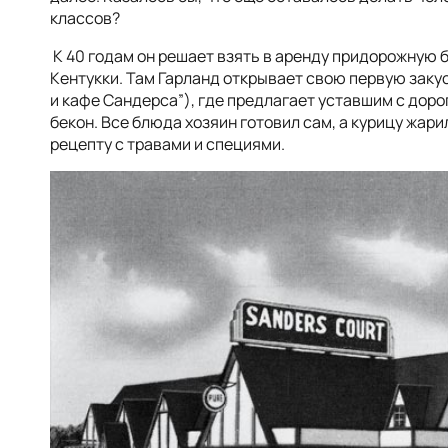
классов?
К
40 годам он решает взять в аренду придорожную б
Кентукки. Там Гарланд открывает свою первую зак
и кафе Сандерса”
)
, где предлагает уставшим с доро
бекон. Все блюда хозяин готовил сам, а курицу жар
рецепту с травами и специями.