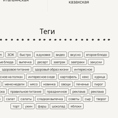
казахская
Теги
am
ЗОЖ
быстро
в духовке
видео
вкусно
второе блюдо
ые блюда
выпечка
десерт
завтрак
завтраки
закуски
здоровое питание
здоровый образ жизни
интересное
сное на полках
интересное о еде
картофель
кекс
курица
меню недели
мясо
новинка
овощи
печенье
пирог
рка
правильное питание
праздничное
реклама
реклама
ы
салат
салаты
сладкая выпечка
советы
сыр
творог
торт
ужин
фарш
шоколад
яблоки