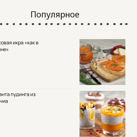
Популярное
овая икра «как в
ине»
анта пудинга из
 чиа