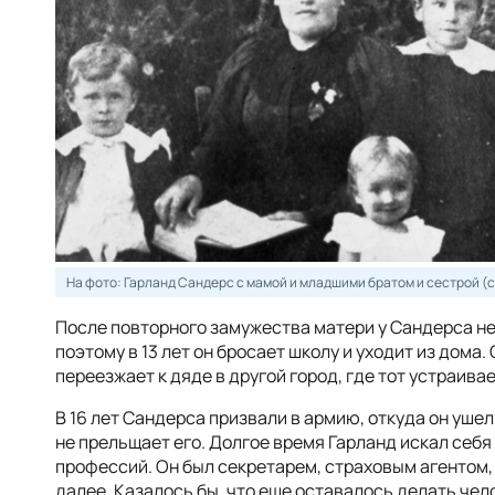
На фото: Гарланд Сандерс с мамой и младшими братом и сестрой (сл
После повторного замужества матери у Сандерса не
поэтому в 13 лет он бросает школу и уходит из дома
переезжает к дяде в другой город, где тот устраива
В 16 лет Сандерса призвали в армию, откуда он ушел
не прельщает его.
Долгое время
Гарланд искал себя
профессий. Он был секретарем, страховым агентом,
далее. Казалось бы, что еще оставалось делать чел