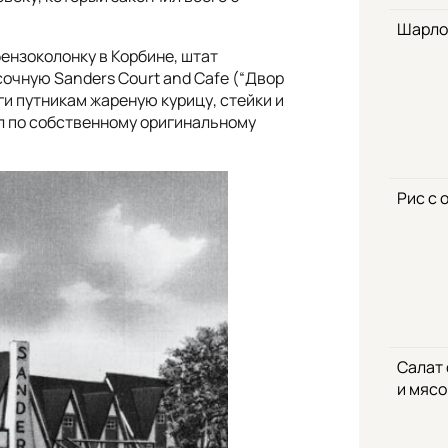
Шарло
ензоколонку в Корбине, штат
усочную
Sanders Court and Cafe (“Двор
ги путникам жареную курицу, стейки и
ил по собственному оригинальному
Рис с 
Салат
и мяс