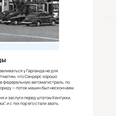
ды
навливаться у Гарланда не для
 Отметим, что Сандерс хорошо
в федеральную автомагистраль, по
ориду — поток машин был нескончаем.
ия и заслуги перед штатом Кентукки,
, и с тех пор его стали звать