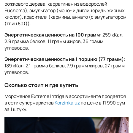
рожкового дерева, каррагинан из водорослей
Euchema), эмульгатор (моно- и диглицериды жирных
кислот), красители (кармины, аннато (с эмульгатором
(твин 80))).
Энергетическая ценность на 100 грамм:
259 кКал,
2.9 грамма белков, 11 грамм жиров, 36 грамм
углеводов.
Энергетическая ценность на 1 порцию (77 грамм):
189 кКал, 2.1 грамма белков, 7.9 грамм жиров, 27 грамм
углеводов.
Сколько стоит и где купить
Мороженое Extreme Intriga в ассортименте продается
в сети супермаркетов
Korzinka.uz
по цене в 11 990 сум
за 1 штуку.