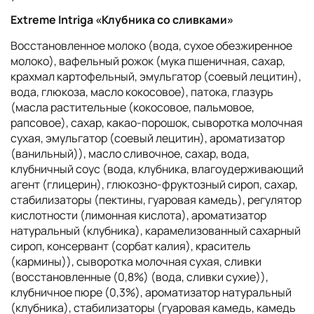
Extreme Intriga «Клубника со сливками»
Восстановленное молоко (вода, сухое обезжиренное
молоко), вафельный рожок (мука пшеничная, сахар,
крахмал картофельный, эмульгатор (соевый лецитин),
вода, глюкоза, масло кокосовое), патока, глазурь
(масла растительные (кокосовое, пальмовое,
рапсовое), сахар, какао-порошок, сыворотка молочная
сухая, эмульгатор (соевый лецитин), ароматизатор
(ванильный)), масло сливочное, сахар, вода,
клубничный соус (вода, клубника, влагоудерживающий
агент (глицерин), глюкозно-фруктозный сироп, сахар,
стабилизаторы (пектины, гуаровая камедь), регулятор
кислотности (лимонная кислота), ароматизатор
натуральный (клубника), карамелизованный сахарный
сироп, консервант (сорбат калия), краситель
(кармины)), сыворотка молочная сухая, сливки
(восстановленные (0,8%) (вода, сливки сухие)),
клубничное пюре (0,3%), ароматизатор натуральный
(клубника), стабилизаторы (гуаровая камедь, камедь