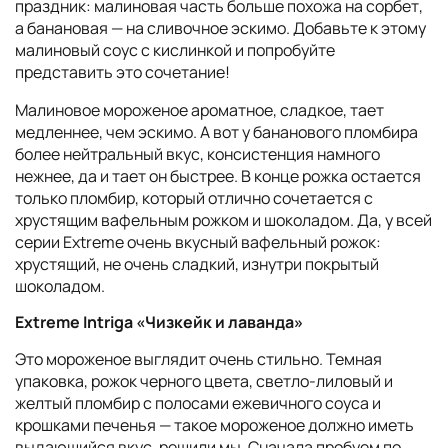
праздник: малиновая часть больше похожа на сорбет,
а банановая — на сливочное эскимо. Добавьте к этому
малиновый соус с кислинкой и попробуйте
представить это сочетание!
Малиновое мороженое ароматное, сладкое, тает
медленнее, чем эскимо. А вот у бананового пломбира
более нейтральный вкус, консистенция намного
нежнее, да и тает он быстрее. В конце рожка остается
только пломбир, который отлично сочетается с
хрустящим вафельным рожком и шоколадом. Да, у всей
серии Extreme очень вкусный вафельный рожок:
хрустящий, не очень сладкий, изнутри покрытый
шоколадом.
Extreme Intriga «Чизкейк и лаванда»
Это мороженое выглядит очень стильно. Темная
упаковка, рожок черного цвета, светло-лиловый и
желтый пломбир с полосами ежевичного соуса и
крошками печенья — такое мороженое должно иметь
выдающийся вкус, решили мы. Сначала пробуем по