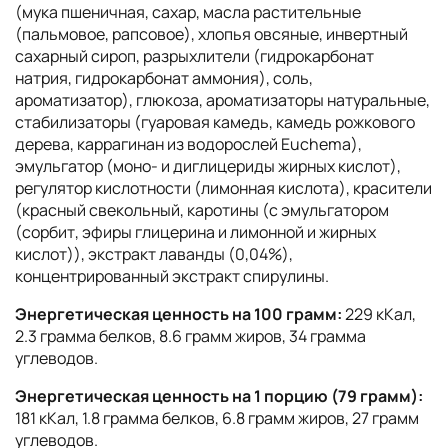
(мука пшеничная, сахар, масла растительные
(пальмовое, рапсовое), хлопья овсяные, инвертный
сахарный сироп, разрыхлители (гидрокарбонат
натрия, гидрокарбонат аммония), соль,
ароматизатор), глюкоза, ароматизаторы натуральные,
стабилизаторы (гуаровая камедь, камедь рожкового
дерева, каррагинан из водорослей Euchema),
эмульгатор (моно- и диглицериды жирных кислот),
регулятор кислотности (лимонная кислота), красители
(красный свекольный, каротины (с эмульгатором
(сорбит, эфиры глицерина и лимонной и жирных
кислот)), экстракт лаванды (0,04%),
концентрированный экстракт спирулины.
Энергетическая ценность на 100 грамм:
229 кКал,
2.3 грамма белков, 8.6 грамм жиров, 34 грамма
углеводов.
Энергетическая ценность на 1 порцию (79 грамм):
181 кКал, 1.8 грамма белков, 6.8 грамм жиров, 27 грамм
углеводов.