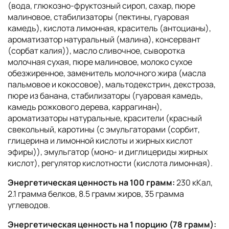
(вода, глюкозно-фруктозный сироп, сахар, пюре
малиновое, стабилизаторы (пектины, гуаровая
камедь), кислота лимонная, краситель (антоцианы),
ароматизатор натуральный (малина), консервант
(сорбат калия)), масло сливочное, сыворотка
молочная сухая, пюре малиновое, молоко сухое
обезжиренное, заменитель молочного жира (масла
пальмовое и кокосовое), мальтодекстрин, декстроза,
пюре из банана, стабилизаторы (гуаровая камедь,
камедь рожкового дерева, каррагинан),
ароматизаторы натуральные, красители (красный
свекольный, каротины (с эмульгаторами (сорбит,
глицерина и лимонной кислоты и жирных кислот
эфиры)), эмульгатор (моно- и диглицериды жирных
кислот), регулятор кислотности (кислота лимонная).
Энергетическая ценность на 100 грамм:
230 кКал,
2.1 грамма белков, 8.5 грамм жиров, 35 грамма
углеводов.
Энергетическая ценность на 1 порцию (78 грамм):