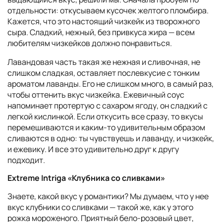
отдельности: откусываем кусочек желтого пломбира.
Кажется, что это настоящий чизкейк из творожного
сыра. Сладкий, нежный, без привкуса жира — всем
любителям чизкейков должно понравиться.
Лавандовая часть такая же нежная и сливочная, не
слишком сладкая, оставляет послевкусие с тонким
ароматом лаванды. Его не слишком много, в самый раз,
чтобы оттенить вкус чизкейка. Ежевичный соус
напоминает протертую с сахаром ягоду, он сладкий с
легкой кислинкой. Если откусить все сразу, то вкусы
перемешиваются и каким-то удивительным образом
сливаются в одно: ты чувствуешь и лаванду, и чизкейк,
и ежевику. И все это удивительно друг к другу
подходит.
Extreme Intriga «Клубника со сливками»
Знаете, какой вкус у романтики? Мы думаем, что у нее
вкус клубники со сливками — такой же, как у этого
рожка мороженого. Приятный бело-розовый цвет,