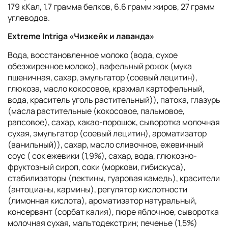
179 кКал, 1.7 грамма белков, 6.6 грамм жиров, 27 грамм
углеводов.
Extreme Intriga «Чизкейк и лаванда»
Вода, восстановленное молоко (вода, сухое
обезжиренное молоко), вафельный рожок (мука
пшеничная, сахар, эмульгатор (соевый лецитин),
глюкоза, масло кокосовое, крахмал картофельный,
вода, краситель уголь растительный)), патока, глазурь
(масла растительные (кокосовое, пальмовое,
рапсовое), сахар, какао-порошок, сыворотка молочная
сухая, эмульгатор (соевый лецитин), ароматизатор
(ванильный)), сахар, масло сливочное, ежевичный
соус ( сок ежевики (1,9%), сахар, вода, глюкозно-
фруктозный сироп, соки (моркови, гибискуса),
стабилизаторы (пектины, гуаровая камедь), красители
(антоцианы, кармины), регулятор кислотности
(лимонная кислота), ароматизатор натуральный,
консервант (сорбат калия), пюре яблочное, сыворотка
молочная сухая, мальтодекстрин; печенье (1,5%)