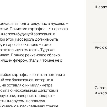
Шарло
олчаса на подготовку, час в духовке –
стьи. Почистив картофель, я нарезаю
ым слоем будущей запеканки и
 При этом кассероль должна быть
 и нарезаю их вдоль – тоже
Рис с 
естительную емкость. Туда же
иваю. Пряное рейхановое облако
нящим флером. Жаль, что мне не с
шийся картофель: он стал нежным и
ый сок баклажанов, которые я
, не оставляю ни миллиметра
Салат
посыпаю несколькими щепотками
и мяс
орую они, наверняка, подарят –
матным соусом, используя
й смесью и раскладываю тонкие