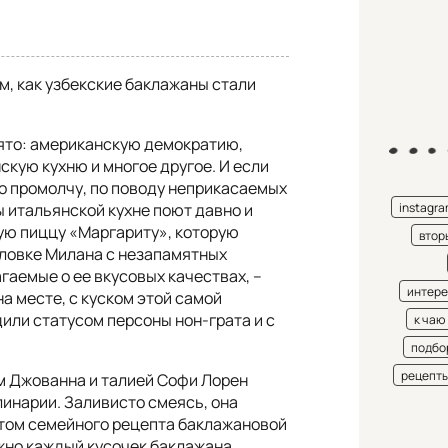
м, как узбекские баклажаны стали
нято: американскую демократию,
скую кухню и многое другое. И если
о промолчу, по поводу неприкасаемых
instagr
 итальянской кухне поют давно и
щую пиццу «Маргариту», которую
втор
аловке Милана с незапамятных
агаемые о ее вкусовых качествах, –
интере
на месте, с куском этой самой
или статусом персоны нон-грата и с
к чаю
подбо
рецепт
м Джованна и талией Софи Лорен
инарии. Заливисто смеясь, она
ретом семейного рецепта баклажановой
ужно каждый кусочек баклажана,