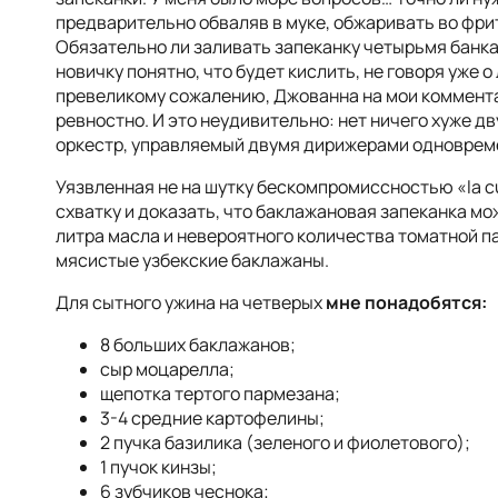
предварительно обваляв в муке, обжаривать во фри
Обязательно ли заливать запеканку четырьмя банк
новичку понятно, что будет кислить, не говоря уже 
превеликому сожалению, Джованна на мои коммента
ревностно. И это неудивительно: нет ничего хуже дву
оркестр, управляемый двумя дирижерами одновремен
Уязвленная не на шутку бескомпромиссностью «la cuc
схватку и доказать, что баклажановая запеканка мо
литра масла и невероятного количества томатной п
мясистые узбекские баклажаны.
Для сытного ужина на четверых
мне понадобятся:
8 больших баклажанов;
сыр моцарелла;
щепотка тертого пармезана;
3-4 средние картофелины;
2 пучка базилика (зеленого и фиолетового);
1 пучок кинзы;
6 зубчиков чеснока;