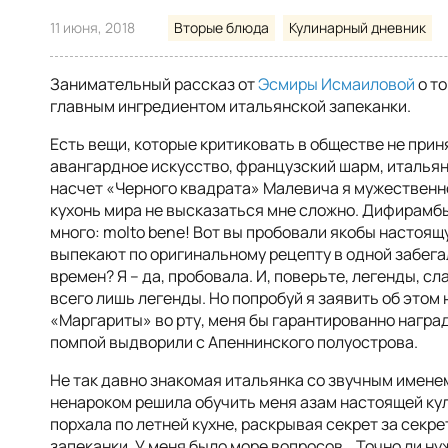
11 июня, 2018
Вторые блюда
Кулинарный дневник
Занимательный рассказ от
Эсмиры Исмаиловой
о то
главным ингредиентом итальянской запеканки.
Есть вещи, которые критиковать в обществе не при
авангардное искусство, французский шарм, итальян
насчет «Черного квадрата» Малевича я мужественн
кухонь мира не высказаться мне сложно. Дифирамбы
много: molto bene! Вот вы пробовали якобы настоя
выпекают по оригинальному рецепту в одной забег
времен? Я – да, пробовала. И, поверьте, легенды, сл
всего лишь легенды. Но попробуй я заявить об этом 
«Маргариты» во рту, меня бы гарантированно наград
помпой выдворили с Апеннинского полуострова.
Не так давно знакомая итальянка со звучным имене
ненароком решила обучить меня азам настоящей кул
порхала по летней кухне, раскрывая секрет за сек
запеканки. У меня было море вопросов… Точно ли н