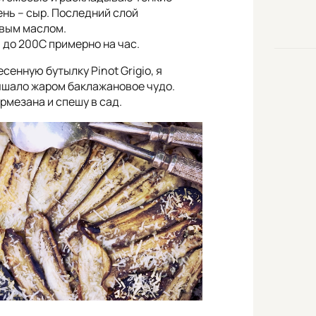
ень – сыр. Последний слой
вым маслом.
 до 200С примерно на час.
енную бутылку Pinot Grigio, я
ышало жаром баклажановое чудо.
мезана и спешу в сад.