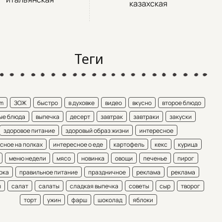
казахская
Теги
am
ЗОЖ
быстро
в духовке
видео
вкусно
второе блюдо
ые блюда
выпечка
десерт
завтрак
завтраки
закуски
здоровое питание
здоровый образ жизни
интересное
сное на полках
интересное о еде
картофель
кекс
курица
меню недели
мясо
новинка
овощи
печенье
пирог
рка
правильное питание
праздничное
реклама
реклама
ы
салат
салаты
сладкая выпечка
советы
сыр
творог
торт
ужин
фарш
шоколад
яблоки