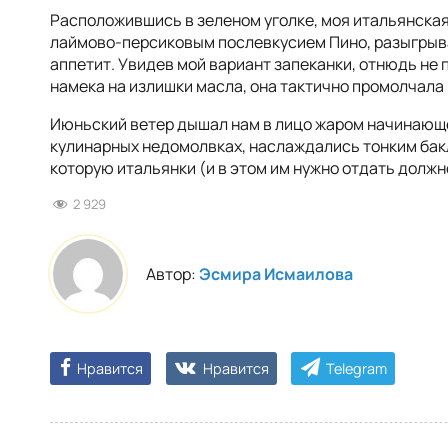
Расположившись в зеленом уголке, моя итальянска
лаймово-персиковым послевкусием Пино, разыгрыв
аппетит. Увидев мой вариант запеканки, отнюдь не 
намека на излишки масла, она тактично промолчала 
Июньский ветер дышал нам в лицо жаром начинающей
кулинарных недомолвках, наслаждались тонким бак
которую итальянки (и в этом им нужно отдать должн
2 929
Автор:
Эсмира Исмаилова
Нравится
Нравится
Telegram