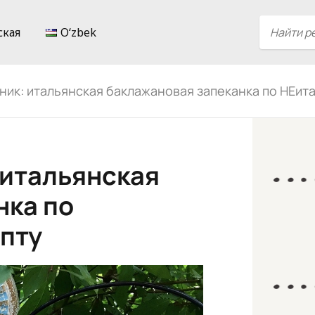
ская
Oʻzbek
ник: итальянская баклажановая запеканка по НЕит
 итальянская
нка по
пту