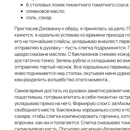
6 столовых ложек пикантного томатного соуса;
оливковое масло;
соль, сахар.
Пригласив Джованну к обеду, я принялась за дело. П
кажется, я идеально успеваю ко времени прихода го
его на тончайшие слайсы, укладываю внахлест перв
отправляю в духовку – пусть слегка подрумянятся.
щедро смазана маслом. С баклажанов снимаю кожуру
достаточно тонко. Зелень рублю и складываю во вм
отправляю тертый чеснок. Все хорошенько перемеш
живо поднимается над столом, окутывая меня дурма
кем разделить волшебство этого момента…
Самое время достать из духовки заметно размягчив
податливым, готовым впитать в себя пикантно-остр
укладываю прямо на него. Формирую слои с запАхом
свободного места. Баклажаны хорошенько солю и 
сахара, чтобы слегка компенсировать горчинку, кот
впрочем, как им и полагается. Слегка смазываю то
силиконовую кисть. Посыпаю чесночно-базиликово