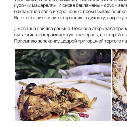
кусочки мацареллы. И снова баклажаны – соус – зел
баклажанов солю и хорошенько промазываю оливко
Все это великолепие отправляю в духовку, нагретую
Джованна пришла раньше. Пока она открывала принес
вытаскивала керамическую кассероль, в которой д
Присыпаю запеканку щедрой пригоршней тертого пар