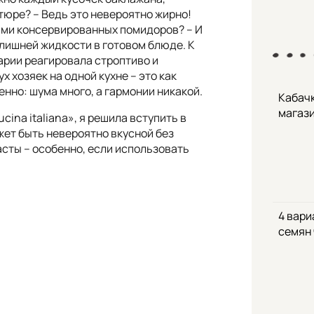
тюре? – Ведь это невероятно жирно!
ами консервированных помидоров? – И
о лишней жидкости в готовом блюде. К
рии реагировала строптиво и
х хозяек на одной кухне – это как
но: шума много, а гармонии никакой.
Кабачк
магаз
ina italiana», я решила вступить в
жет быть невероятно вкусной без
асты – особенно, если использовать
4 вари
семян