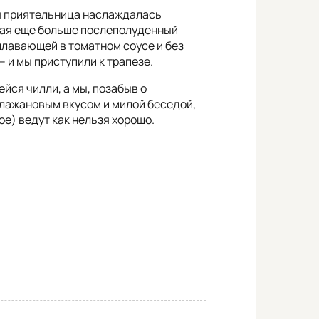
я приятельница наслаждалась
ая еще больше послеполуденный
плавающей в томатном соусе и без
– и мы приступили к трапезе.
ся чилли, а мы, позабыв о
лажановым вкусом и милой беседой,
ое) ведут как нельзя хорошо.