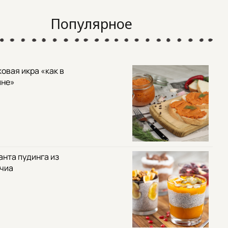
Популярное
овая икра «как в
ине»
анта пудинга из
 чиа