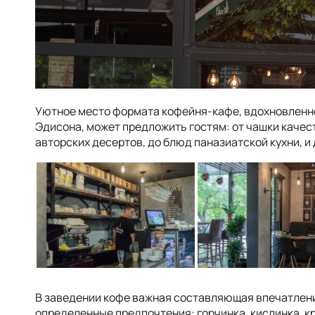
Уютное место формата кофейня-кафе, вдохновленн
Эдисона, может предложить гостям: от чашки качес
авторских десертов, до блюд паназиатской кухни, 
В заведении кофе важная составляющая впечатлени
определенные предпочтения: горчинка, кислинка, к