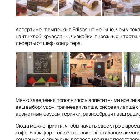
Ассортимент выпечки в Edison не меньше, чем у пек
найти хлеб, круассаны, чизкейки, пирожные и торты
десерты от шеф-кондитера.
Меню заведения пополнилось аппетитными новинка
ваш выбор: удон, гречневая лапша, рисовая лапша 
ароматным соусом терияки, разнообразят ваш рацио
Сюда можно прийти, чтобы начать свое утро с аро
кофе. В комфортной обстановке, за стаканом лимон
компанией с друзьями, провести важные переговоры