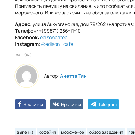
Пригласить девушку на свидание, мило пообщаться
мороженого. Или же заскочить на обед за блюдами п
Адрес:
улица Аккурганская, дом 79/262 (напротив Ф
Телефон:
+(99871) 286-11-10
Facebook:
edisoncafee
Instagram:
@edison_cafe
1 945
Автор:
Анетта Тян
Нравится
Нравится
Telegram
выпечка
кофейня
мороженое
обзор заведения
па