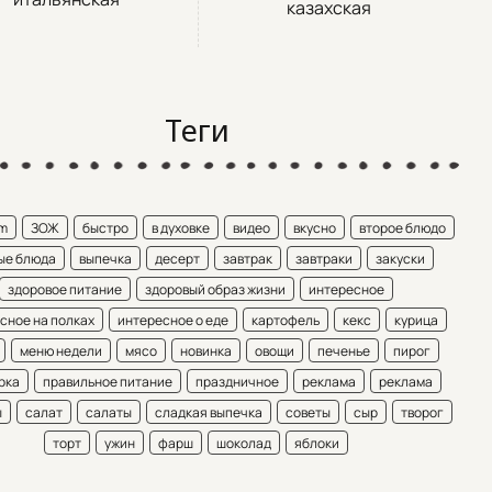
казахская
Теги
am
ЗОЖ
быстро
в духовке
видео
вкусно
второе блюдо
ые блюда
выпечка
десерт
завтрак
завтраки
закуски
здоровое питание
здоровый образ жизни
интересное
сное на полках
интересное о еде
картофель
кекс
курица
меню недели
мясо
новинка
овощи
печенье
пирог
рка
правильное питание
праздничное
реклама
реклама
ы
салат
салаты
сладкая выпечка
советы
сыр
творог
торт
ужин
фарш
шоколад
яблоки