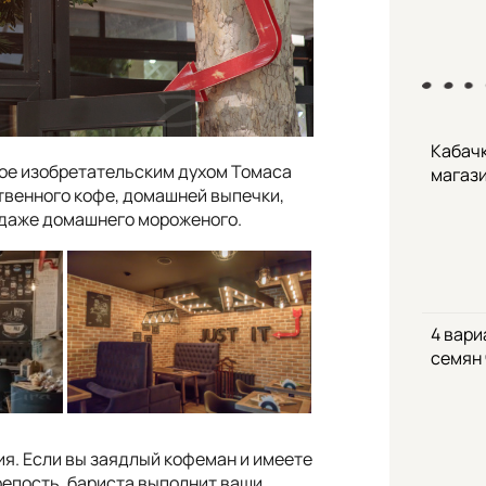
Кабачк
ое изобретательским духом Томаса
магаз
твенного кофе, домашней выпечки,
и даже домашнего мороженого.
4 вари
семян
я. Если вы заядлый кофеман и имеете
репость, бариста выполнит ваши