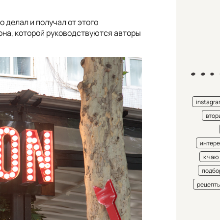
о делал и получал от этого
она, которой руководствуются авторы
instagr
втор
интере
к чаю
подбо
рецепт