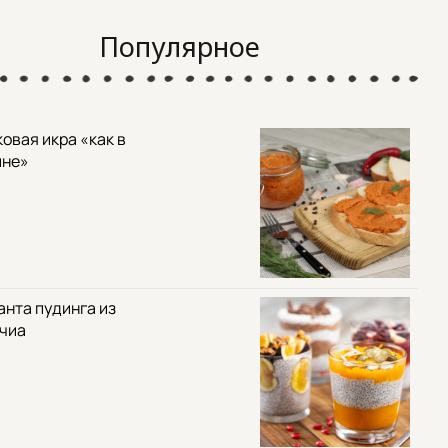
Популярное
овая икра «как в
ине»
анта пудинга из
 чиа