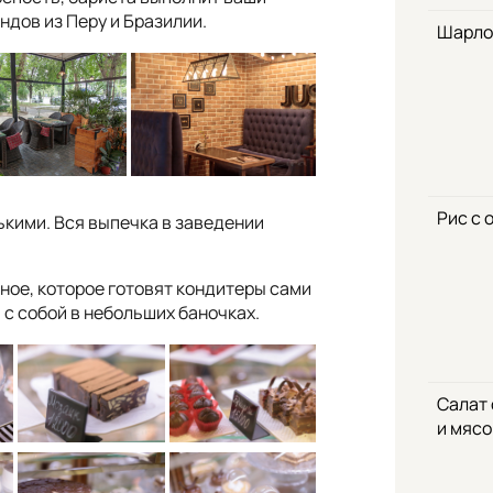
ндов из Перу и Бразилии.
Шарло
Рис с 
ькими. Вся выпечка в заведении
ое, которое готовят кондитеры сами
 с собой в небольших баночках.
Салат
и мяс