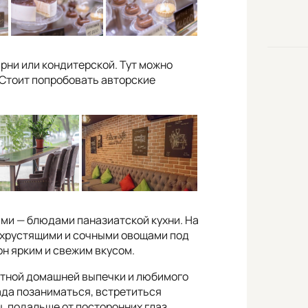
арни или кондитерской. Тут можно
. Стоит попробовать авторские
ми — блюдами паназиатской кухни. На
с хрустящими и сочными овощами под
н ярким и свежим вкусом.
матной домашней выпечки и любимого
ада позаниматься, встретиться
, подальше от посторонних глаз.