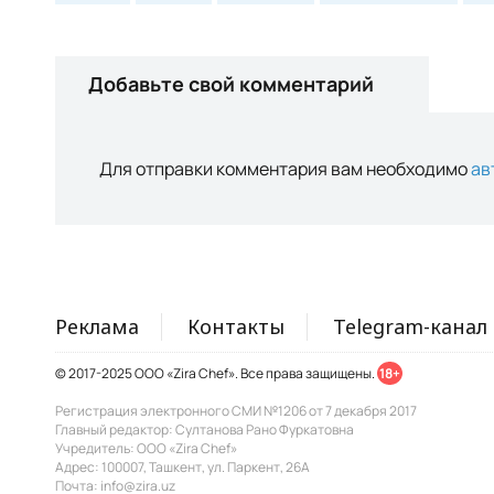
Добавьте свой комментарий
Для отправки комментария вам необходимо
ав
Реклама
Контакты
Telegram-канал
© 2017-2025 ООО «Zira Chef». Все права защищены.
18+
Регистрация электронного СМИ №1206 от 7 декабря 2017
Главный редактор: Султанова Рано Фуркатовна
Учредитель: ООО «Zira Chef»
Адрес: 100007, Ташкент, ул. Паркент, 26А
Почта: info@zira.uz