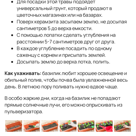
Для посадки этой травы подойдет
универсальный грунт, который продают в
цветочных магазинах или на базарах.
Поверх керамзита засыпаем землю, не досыпая
сантиметров 5 до верха емкости.
С помощью лопатки сделать углубления на
расстоянии 5-7 сантиметров друг от друга.
В каждое углубление посадить по одному
саженцу с корнем и присыпать землей.
Досыпать землю до верха лотка, полить.
Как ухаживать:
базилик любит хорошее освещение и
обильный полив, чтобы почва была увлажненной весь
день. В летнюю пору поливать нужно вдвое чаще.
В особо жаркие дни, когда на базилик не попадают
прямые солнечные лучи, его можно опрыскивать из
пульверизатора.