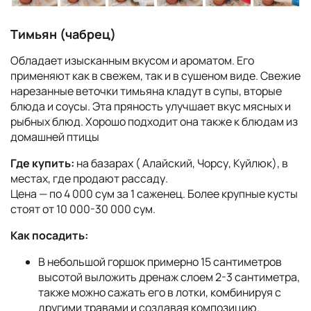
Тимьян (чабрец)
Обладает изысканным вкусом и ароматом. Его
применяют как в свежем, так и в сушеном виде. Свежие
нарезанные веточки тимьяна кладут в супы, вторые
блюда и соусы. Эта пряность улучшает вкус мясных и
рыбных блюд. Хорошо подходит она также к блюдам из
домашней птицы
Где купить:
на базарах ( Алайский, Чорсу, Куйлюк), в
местах, где продают рассаду.
Цена — по 4 000 сум за 1 саженец. Более крупные кусты
стоят от 10 000-30 000 сум.
Как посадить:
В небольшой горшок примерно 15 сантиметров
высотой выложить дренаж слоем 2-3 сантиметра,
также можно сажать его в лотки, комбинируя с
другими травами и создавая композицию.