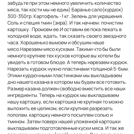
забудьте при этом немного увеличить количество
мяса, так кости мы не едим) Баранье сало(курдюк)
300-350гр. Картофель -1 кг. Зелень для украшения .
Соль и специя тмин (зира). И так начнем: почистим
картошку . Промоем ее.И оставим ее пока лежать в
холодной воде, ждать, так сказать своего звездного
часа. Хорошенько вымоем и обсушим наше
мясо.Нарезаем мясо кусками. Такими что бы были
немного крупнее тех кусков которые вы хотели бы
увидеть в готовом блюде. А теперь нарезаем курдюк.
Нарезать курдюк нужно пластинами толщиной 5-6мм.
Этими курдючными пластинками мы выкладываем
дно нашего казана в котором мы будем все готовить.
Размер казана должен свободно вместить все наши
ингредиенты. Теперь на курдюк мы выкладываем
нашу картошку, если картошка не крупная то можно
выложить ее целиком, если крупная разрезать
пополам. картошку немного посыплем солью и
тмином. Затем поверх нашей уложенной картошки
выкладываем подготовленные куски мяса. И так же