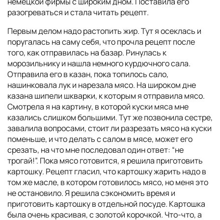
немецкой фирмы с широким дном.
Поставила его
разогреваться и стала читать рецепт.
Первым делом надо растопить жир. Тут я осеклась и
поругалась на саму себя, что прочла рецепт после
того, как отправилась на базар. Ринулась к
морозильнику и нашла немного курдючного сала.
Отправила его в казан, пока топилось сало,
нашинковала лук и нарезала мясо. На широком дне
казана шипели шкварки, к которым я отправила мясо.
Смотрела я на картину, в которой куски мяса мне
казались слишком большими. Тут же позвонила сестре,
завалила вопросами, стоит ли разрезать мясо на куски
поменьше, и что делать с салом в мясе, может его
срезать, на что мне последовал один ответ: “не
трогай!”. Пока мясо готовится, я решила приготовить
картошку. Рецепт гласил, что картошку жарить надо в
том же масле, в котором готовилось мясо, но меня это
не остановило. Я решила сэкономить время и
приготовить картошку в отдельной посуде. Картошка
была очень красивая, с золотой корочкой. Что-что, а