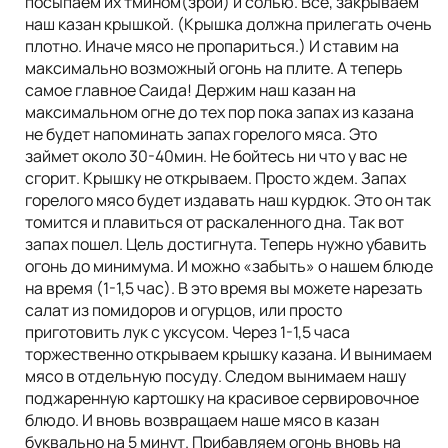
посыпаем их тмином(зрой) и солью. Все, закрываем
наш казан крышкой. (Крышка должна прилегать очень
плотно. Иначе мясо не пропариться.) И ставим на
максимально возможный огонь на плите. А теперь
самое главное Саида! Держим наш казан на
максимальном огне до тех пор пока запах из казана
не будет напоминать запах горелого мяса. Это
займет около 30-40мин. Не бойтесь ни что у вас не
сгорит. Крышку не открываем. Просто ждем. Запах
горелого мясо будет издавать наш курдюк. Это он так
томится и плавиться от раскаленного дна. Так вот
запах пошел. Цель достигнута. Теперь нужно убавить
огонь до минимума. И можно «забыть» о нашем блюде
на время (1-1,5 час). В это время вы можете нарезать
салат из помидоров и огурцов, или просто
приготовить лук с уксусом. Через 1-1,5 часа
торжественно открываем крышку казана. И вынимаем
мясо в отдельную посуду. Следом вынимаем нашу
поджаренную картошку на красивое сервировочное
блюдо. И вновь возвращаем наше мясо в казан
буквально на 5 минут. Прибавляем огонь вновь на