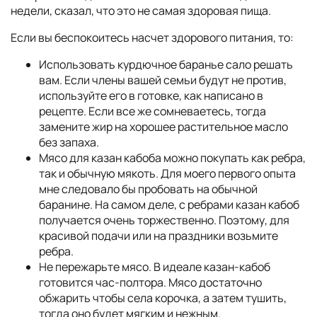
недели, сказал, что это не самая здоровая пища.
Если вы беспокоитесь насчет здорового питания, то:
Использовать курдючное баранье сало решать
вам. Если члены вашей семьи будут не против,
используйте его в готовке, как написано в
рецепте. Если все же сомневаетесь, тогда
замените жир на хорошее растительное масло
без запаха.
Мясо для казан кабоба можно покупать как ребра,
так и обычную мякоть. Для моего первого опыта
мне следовало бы пробовать на обычной
баранине. На самом деле, с ребрами казан кабоб
получается очень торжественно. Поэтому, для
красивой подачи или на праздники возьмите
ребра.
Не пережарьте мясо. В идеале казан-кабоб
готовится час-полтора. Мясо достаточно
обжарить чтобы села корочка, а затем тушить,
тогда оно будет мягким и нежным.