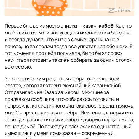
Первое блюдо из моего списка —
казан-кабоб
. Как-то
мы были в гостях, и нас угощали именно этим блюдом.
Я всегда думала, что у нас в семье баранина не в
почете, но за столом тогда все уплетали за обе щеки. В
тот момент я про себя подумала, было бы здорово
научиться готовить также и собирать за одним столом
всю семью.
За классическим рецептом я обратилась к своей
сестре, которая готовит вкуснейший казан-кабоб.
Отправилась на базар за мясом. Мужчине за
прилавком сообщила, что собираюсь готовить, и
попросила, как истинного знатока своего дела, помочь
мне. Он предложил взять ребра. Искренне доверяя его
совету, я расплатилась и, забрав добрую порцию мяса,
пошла домой. По приходу я расчехлила единственный
имеющийся у меня дома казан — современный,