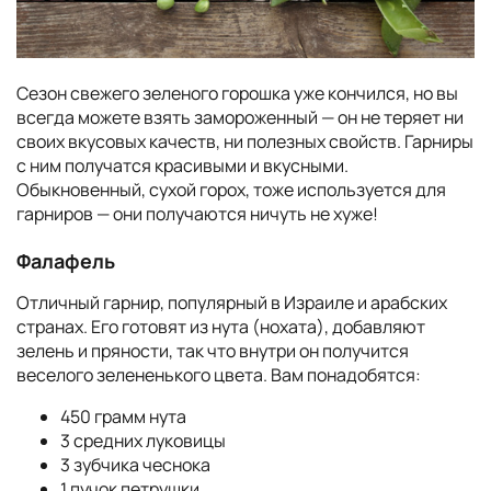
Сезон свежего зеленого горошка уже кончился, но вы
всегда можете взять замороженный — он не теряет ни
своих вкусовых качеств, ни полезных свойств. Гарниры
с ним получатся красивыми и вкусными.
Обыкновенный, сухой горох, тоже используется для
гарниров — они получаются ничуть не хуже!
Фалафель
Отличный гарнир, популярный в Израиле и арабских
странах. Его готовят из нута (нохата), добавляют
зелень и пряности, так что внутри он получится
веселого зелененького цвета. Вам понадобятся:
450 грамм нута
3 средних луковицы
3 зубчика чеснока
1 пучок петрушки