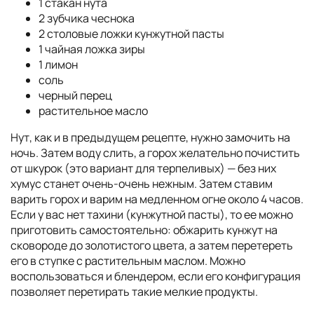
1 стакан нута
2 зубчика чеснока
2 столовые ложки кунжутной пасты
1 чайная ложка зиры
1 лимон
соль
черный перец
растительное масло
Нут, как и в предыдущем рецепте, нужно замочить на
ночь. Затем воду слить, а горох желательно почистить
от шкурок (это вариант для терпеливых) — без них
хумус станет очень-очень нежным. Затем ставим
варить горох и варим на медленном огне около 4 часов.
Если у вас нет тахини (кунжутной пасты), то ее можно
приготовить самостоятельно: обжарить кунжут на
сковороде до золотистого цвета, а затем перетереть
его в ступке с растительным маслом. Можно
воспользоваться и блендером, если его конфигурация
позволяет перетирать такие мелкие продукты.