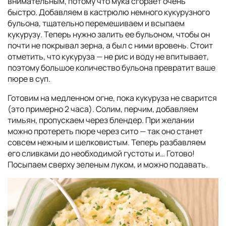
внимательным, потому что мука сгорает очень
быстро. Добавляем в кастрюлю немного кукурузного
бульона, тщательно перемешиваем и всыпаем
кукурузу. Теперь нужно залить ее бульоном, чтобы он
почти не покрывал зерна, а был с ними вровень. Стоит
отметить, что кукуруза — не рис и воду не впитывает,
поэтому большое количество бульона превратит ваше
пюре в суп.
Готовим на медленном огне, пока кукуруза не сварится
(это примерно 2 часа). Солим, перчим, добавляем
тимьян, пропускаем через блендер. При желании
можно протереть пюре через сито — так оно станет
совсем нежным и шелковистым. Теперь разбавляем
его сливками до необходимой густоты и… Готово!
Посыпаем сверху зеленым луком, и можно подавать.