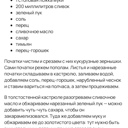
200 миллилитров сливок
зеленый лук
соль
перец
сливочное масло
сахар
тимьян
перец-горошек
Початки чистим и срезаем с них кукурузные зернышки.
Сами початки режем пополам. Листья и нарезанные
початки складываем в кастрюлю, заливаем водой,
добавляем соль, перец-горошек, нарубленный чеснок
и ставим вариться на полчаса, а затем процеживаем.
В толстостенной кастрюле разогреваем сливочное
масло и обжариваем нарезанный зеленый лук — можно
добавить чуть-чуть сахара, чтобы он
закарамелизовался. Туда же добавляем муку и
обжариваем ее до золотистого цвета: тут нужно быть