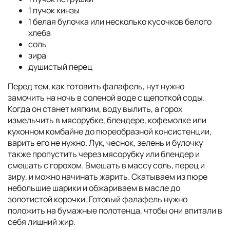
1 пучок кинзы
1 белая булочка или несколько кусочков белого
хлеба
соль
зира
душистый перец
Перед тем, как готовить фалафель, нут нужно
замочить на ночь в соленой воде с щепоткой соды.
Когда он станет мягким, воду вылить, а горох
измельчить в мясорубке, блендере, кофемолке или
кухонном комбайне до пюреобразной консистенции,
варить его не нужно. Лук, чеснок, зелень и булочку
также пропустить через мясорубку или блендер и
смешать с горохом. Вмешать в массу соль, перец и
зиру, и можно начинать жарить. Скатываем из пюре
небольшие шарики и обжариваем в масле до
золотистой корочки. Готовый фалафель нужно
положить на бумажные полотенца, чтобы они впитали в
себя лишний жир.