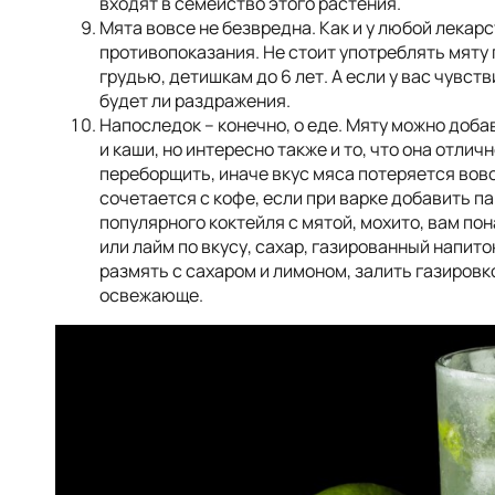
входят в семейство этого растения.
Мята вовсе не безвредна. Как и у любой лекарс
противопоказания. Не стоит употреблять мяту
грудью, детишкам до 6 лет. А если у вас чувст
будет ли раздражения.
Напоследок – конечно, о еде. Мяту можно доба
и каши, но интересно также и то, что она отлич
переборщить, иначе вкус мяса потеряется вовс
сочетается с кофе, если при варке добавить па
популярного коктейля с мятой, мохито, вам по
или лайм по вкусу, сахар, газированный напиток
размять с сахаром и лимоном, залить газировко
освежающе.