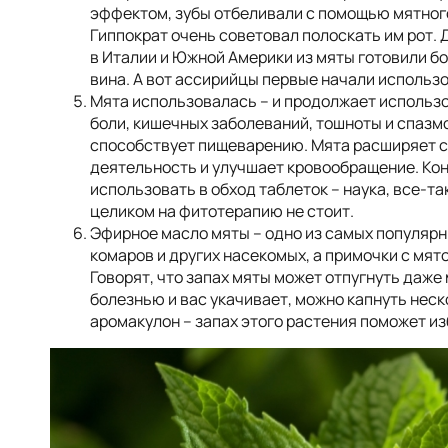
эффектом, зубы отбеливали с помощью мятног
Гиппократ очень советовал полоскать им рот. 
в Италии и Южной Америки из мяты готовили б
вина. А вот ассирийцы первые начали использо
Мята использовалась – и продолжает использо
боли, кишечных заболеваний, тошноты и спазмо
способствует пищеварению. Мята расширяет с
деятельность и улучшает кровообращение. Коне
использовать в обход таблеток – наука, все-так
целиком на фитотерапию не стоит.
Эфирное масло мяты – одно из самых популярн
комаров и других насекомых, а примочки с мято
Говорят, что запах мяты может отпугнуть даже
болезнью и вас укачивает, можно капнуть неск
аромакулон – запах этого растения поможет и