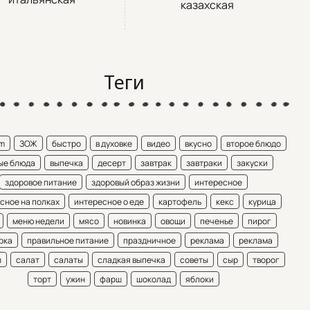
казахская
Теги
am
ЗОЖ
быстро
в духовке
видео
вкусно
второе блюдо
ые блюда
выпечка
десерт
завтрак
завтраки
закуски
здоровое питание
здоровый образ жизни
интересное
сное на полках
интересное о еде
картофель
кекс
курица
меню недели
мясо
новинка
овощи
печенье
пирог
рка
правильное питание
праздничное
реклама
реклама
ы
салат
салаты
сладкая выпечка
советы
сыр
творог
торт
ужин
фарш
шоколад
яблоки