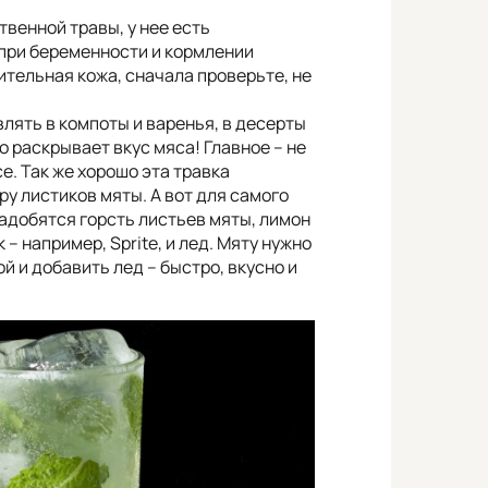
твенной травы, у нее есть
 при беременности и кормлении
вительная кожа, сначала проверьте, не
влять в компоты и варенья, в десерты
но раскрывает вкус мяса! Главное – не
е. Так же хорошо эта травка
ру листиков мяты. А вот для самого
надобятся горсть листьев мяты, лимон
 – например, Sprite, и лед. Мяту нужно
й и добавить лед – быстро, вкусно и