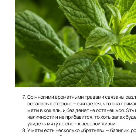
Со многими ароматными травами связаны разл
осталась в стороне – считается, что она прима
мяты в кошель, и без денег не останешься. Эту
наличности и не прибавится, то хоть запах буд
увидеть мяту во сне – к веселой жизни.
У мяты есть несколько «братьев» — базилик, р