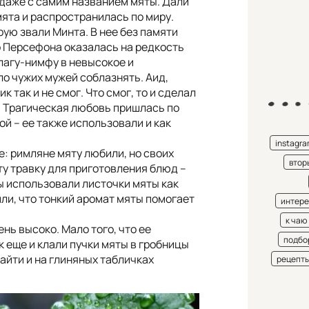
даже с самим названием мяты. Дали
мята и распространилась по миру.
ую звали Минта. В нее без памяти
о Персефона оказалась на редкость
лагу-нимфу в невысокое и
о чужих мужей соблазнять. Аид,
к так и не смог. Что смог, то и сделал
. Трагическая любовь пришлась по
ой – ее также использовали и как
instagr
е: римляне мяту любили, но своих
втор
ту травку для приготовления блюд –
ы использовали листочки мяты как
ли, что тонкий аромат мяты помогает
интере
к чаю
нь высоко. Мало того, что ее
подбо
 еще и клали пучки мяты в гробницы
йти и на глиняных табличках
рецепт