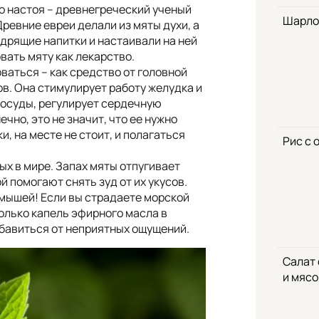
о настоя – древнегреческий ученый
Шарло
Древние евреи делали из мяты духи, а
одрящие напитки и настаивали на ней
вать мяту как лекарство.
ваться – как средство от головной
в. Она стимулирует работу желудка и
осуды, регулирует сердечную
чно, это не значит, что ее нужно
и, на месте не стоит, и полагаться
Рис с 
ых в мире. Запах мяты отпугивает
й помогают снять зуд от их укусов.
 мышей! Если вы страдаете морской
олько капель эфирного масла в
збавиться от неприятных ощущений.
Салат
и мяс