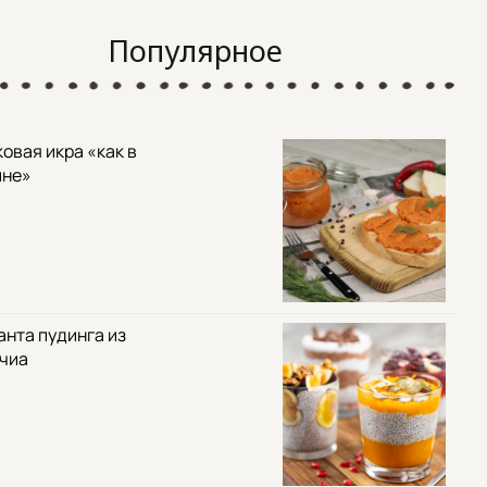
Популярное
овая икра «как в
ине»
анта пудинга из
 чиа