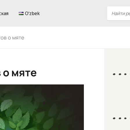
ская
Oʻzbek
ов о мяте
 о мяте