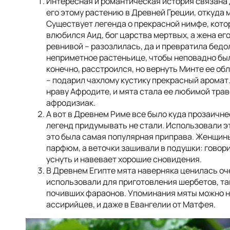
Интересная и романтическая история связана 
его этому растению в Древней Греции, откуда 
Существует легенда о прекрасной нимфе, котор
влюбился Аид, бог царства мертвых, а жена ег
ревнивой – разозлилась, да и превратила бедо
неприметное растеньице, чтобы неповадно был
конечно, расстроился, но вернуть Минте ее обли
– подарил чахлому кустику прекрасный аромат
нраву Афродите, и мята стала ее любимой трав
афродизиак.
А вот в Древнем Риме все было куда прозаичне
легенд придумывать не стали. Использовали э
это была самая популярная приправа. Женщин
парфюм, а веточки зашивали в подушки: говори
уснуть и навевает хорошие сновидения.
В Древнем Египте мята наверняка ценилась оче
использовали для приготовления шербетов, так
почивших фараонов. Упоминания мяты можно на
ассирийцев, и даже в Евангелии от Матфея.