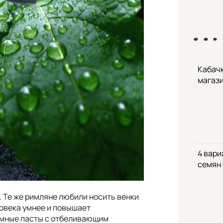
Кабачк
магаз
4 вари
семян
. Те же римляне любили носить венки
ловека умнее и повышает
 умные пасты с отбеливающим