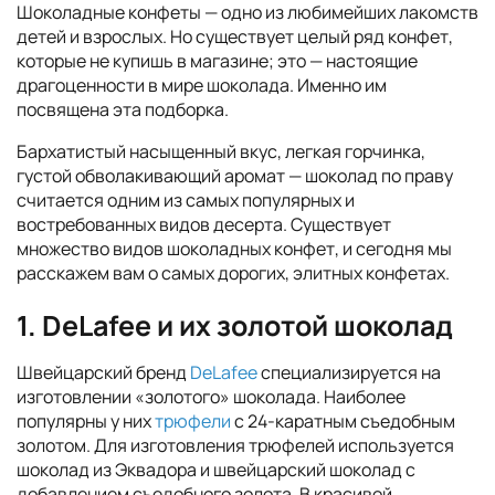
Шоколадные конфеты — одно из любимейших лакомств
детей и взрослых. Но существует целый ряд конфет,
которые не купишь в магазине; это — настоящие
драгоценности в мире шоколада. Именно им
посвящена эта подборка.
Бархатистый насыщенный вкус, легкая горчинка,
густой обволакивающий аромат — шоколад по праву
считается одним из самых популярных и
востребованных видов десерта. Существует
множество видов шоколадных конфет, и сегодня мы
расскажем вам о самых дорогих, элитных конфетах.
1. DeLafee и их золотой шоколад
Швейцарский бренд
DeLafee
специализируется на
изготовлении «золотого» шоколада. Наиболее
популярны у них
трюфели
с 24-каратным съедобным
золотом. Для изготовления трюфелей используется
шоколад из Эквадора и швейцарский шоколад с
добавлением съедобного золота. В красивой