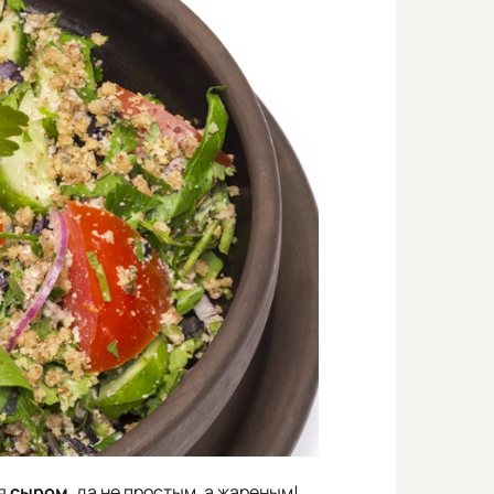
ся
сыром
, да не простым, а жареным!