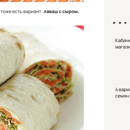
 тоже есть вариант:
лаваш с сыром,
Кабачк
магаз
4 вари
семян