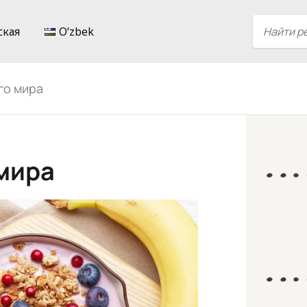
ская
Oʻzbek
его мира
 мира