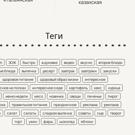
казахская
Теги
am
ЗОЖ
быстро
в духовке
видео
вкусно
второе блюдо
ые блюда
выпечка
десерт
завтрак
завтраки
закуски
здоровое питание
здоровый образ жизни
интересное
сное на полках
интересное о еде
картофель
кекс
курица
меню недели
мясо
новинка
овощи
печенье
пирог
рка
правильное питание
праздничное
реклама
реклама
ы
салат
салаты
сладкая выпечка
советы
сыр
творог
торт
ужин
фарш
шоколад
яблоки