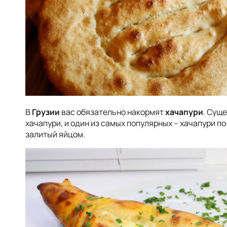
В
Грузии
вас обязательно накормят
хачапури
. Сущ
хачапури, и один из самых популярных – хачапури 
залитый яйцом.