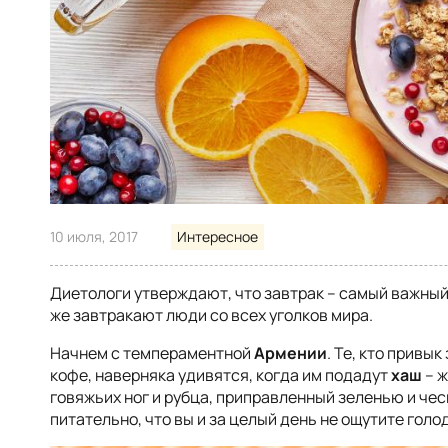
10 июля, 2017
Интересное
Диетологи утверждают, что завтрак – самый важный
же завтракают люди со всех уголков мира.
Начнем с темпераментной
Армении
. Те, кто привы
кофе, наверняка удивятся, когда им подадут
хаш
– ж
говяжьих ног и рубца, приправленный зеленью и че
питательно, что вы и за целый день не ощутите голо