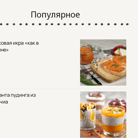
Популярное
овая икра «как в
ине»
анта пудинга из
 чиа