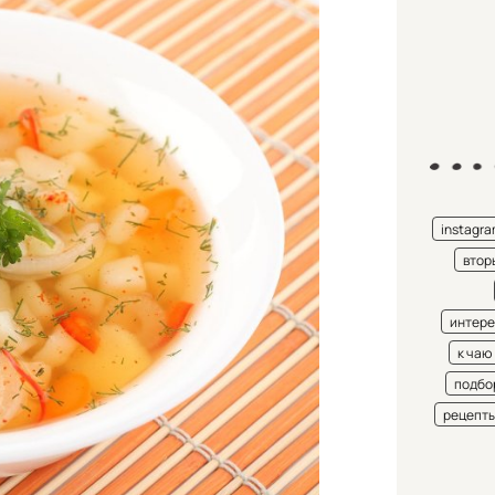
instagr
втор
интере
к чаю
подбо
рецепт