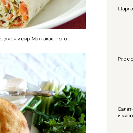
Шарло
о, джем и сыр. Матнакаш – это
Рис с 
Салат
и мяс