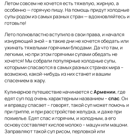
Летом совсем не хочется есть тяжелую, жирную, а
особенно — горячую пищу. На помощь придут холодные
супы родом из самых разных стран — вдохновляйтесь и
готовьте!
Лето полновластно вступило в свои права, и начался
изнуряющий зной – в такие дни не хочется обедать или
ужинать тяжелыми горячими блюдами. Да что там, и
легкими, но при этом горячими супами обедать не
хочется! Мы собрали популярные холодные супы,
которыми спасаются в самых разных странах мира –
возможно, какой-нибудь из них станет и вашим
спасением в жару.
Кулинарное путешествие начинается с
Армении
, где
едят суп под очень характерным названием –
спас
. Он
и вправду спасает – говорят, такой суп может помочь и
при гриппе, и при расстройстве желудка, и даже при
похмелье. Едят спас и горячим, и холодным, а его
основу составляет кислое молоко – мацун или мацони.
Заправляют такой суп рисом, перловкой или