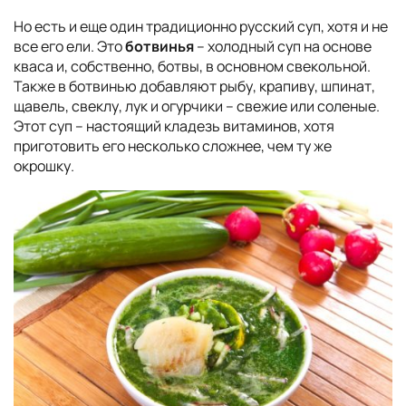
Но есть и еще один традиционно русский суп, хотя и не
все его ели. Это
ботвинья
– холодный суп на основе
кваса и, собственно, ботвы, в основном свекольной.
Также в ботвинью добавляют рыбу, крапиву, шпинат,
щавель, свеклу, лук и огурчики – свежие или соленые.
Этот суп – настоящий кладезь витаминов, хотя
приготовить его несколько сложнее, чем ту же
окрошку.