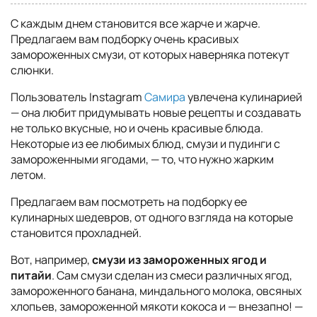
С каждым днем становится все жарче и жарче.
Предлагаем вам подборку очень красивых
замороженных смузи, от которых наверняка потекут
слюнки.
Пользователь Instagram
Самира
увлечена кулинарией
— она любит придумывать новые рецепты и создавать
не только вкусные, но и очень красивые блюда.
Некоторые из ее любимых блюд, смузи и пудинги с
замороженными ягодами, — то, что нужно жарким
летом.
Предлагаем вам посмотреть на подборку ее
кулинарных шедевров, от одного взгляда на которые
становится прохладней.
Вот, например,
смузи из замороженных ягод и
питайи
. Сам смузи сделан из смеси различных ягод,
замороженного банана, миндального молока, овсяных
хлопьев, замороженной мякоти кокоса и — внезапно! —