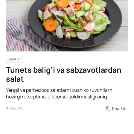
Salatlar
Tunets balig’i va sabzavotlardan
salat
Yengil va parhezbop salatlarni xush ko’ruvchilarni
hozirgi retseptimiz e’tiborsiz qoldirmasligi aniq.
8 May, 2018
Sharhlar