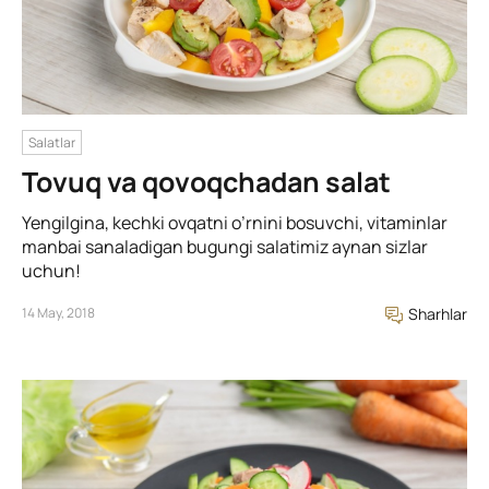
Salatlar
Tovuq va qovoqchadan salat
Yengilgina, kechki ovqatni o’rnini bosuvchi, vitaminlar
manbai sanaladigan bugungi salatimiz aynan sizlar
uchun!
14 May, 2018
Sharhlar