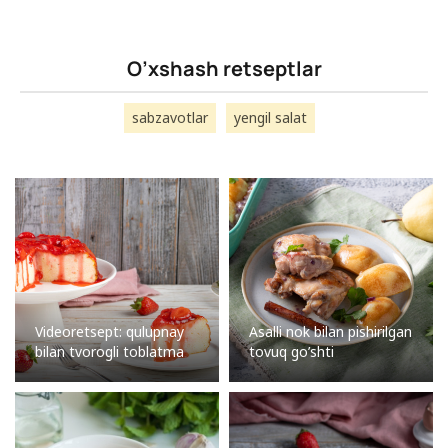
O’xshash retseptlar
sabzavotlar
yengil salat
Videoretsept: qulupnay
Asalli nok bilan pishirilgan
bilan tvorogli toblatma
tovuq go’shti