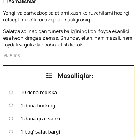
Yo’nalishlar
Yengil va parhezbop salatlarni xush ko’ruvchilarni hozirgi
retseptimiz e’tiborsiz qoldirmasligi aniq.
Salatga solinadigan tunets balig’ining koni foyda ekanligi
esa hech kimga siz emas. Shunday ekan, ham mazali, ham
foydali yegulikdan bahra olish kerak.
5 106
Masalliqlar:
10 dona
rediska
1 dona
bodring
1 dona
qizil sabzi
1 bog'
salat bargi