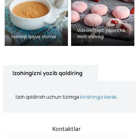
Videoretsept: yaponcha
Yasmiqli quyuq sho’rva
moti shirinligi
Izohingizni yozib qoldiring
Izoh qoldirish uchun tizimga
kirishingiz kerak
.
Kontaktlar