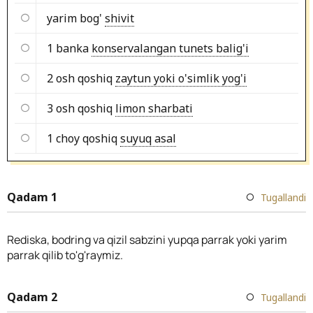
yarim bog'
shivit
1 banka
konservalangan tunets balig'i
2 osh qoshiq
zaytun yoki o'simlik yog'i
3 osh qoshiq
limon sharbati
1 choy qoshiq
suyuq asal
Qadam 1
Tugallandi
Rediska, bodring va qizil sabzini yupqa parrak yoki yarim
parrak qilib to'g'raymiz.
Qadam 2
Tugallandi