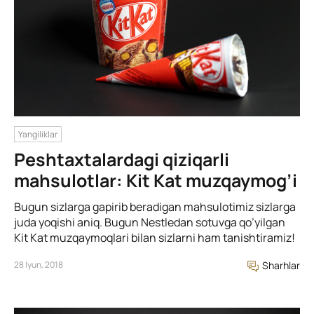
Yangiliklar
Peshtaxtalardagi qiziqarli
mahsulotlar: Kit Kat muzqaymog’i
Bugun sizlarga gapirib beradigan mahsulotimiz sizlarga
juda yoqishi aniq. Bugun Nestledan sotuvga qo’yilgan
Kit Kat muzqaymoqlari bilan sizlarni ham tanishtiramiz!
28 Iyun, 2018
Sharhlar