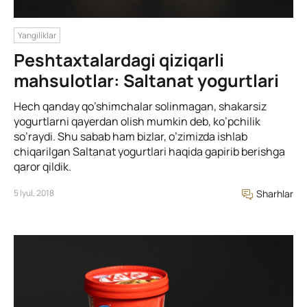
Yangiliklar
Peshtaxtalardagi qiziqarli
mahsulotlar: Saltanat yogurtlari
Hech qanday qo’shimchalar solinmagan, shakarsiz
yogurtlarni qayerdan olish mumkin deb, ko’pchilik
so’raydi. Shu sabab ham bizlar, o’zimizda ishlab
chiqarilgan Saltanat yogurtlari haqida gapirib berishga
qaror qildik.
5 Iyul, 2018
Sharhlar