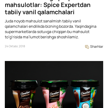
mahsulotlar: Spice Expertdan
tabiiy vanil qalamchalari
Juda noyob mahsulot sanalmish tabiiy vanil
qalamchalari endilikda bizning bozorda. Yaqindagina
supermarketlarda sotuvga chiqqan bu mahsulot
to’g’risida ma’lumot berishga shoshilamiz.
24 Oktabr, 2018
Sharhlar