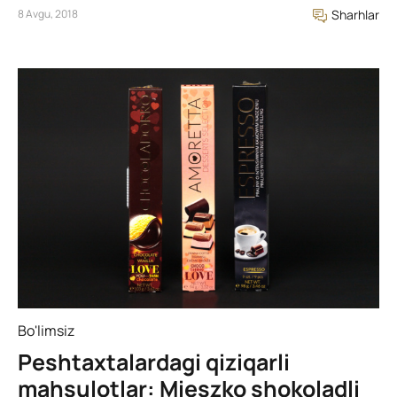
8 Avgu, 2018
Sharhlar
Bo'limsiz
Peshtaxtalardagi qiziqarli
mahsulotlar: Mieszko shokoladli