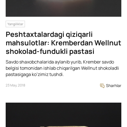
Yangiliklar
Peshtaxtalardagi qiziqarli
mahsulotlar: Kremberdan Wellnut
shokolad-fundukli pastasi
Savdo shaxobchalarida aylanib yurib, Krember savdo
belgisi tomonidan ishlab chiqarilgan Wellnut shokoladli
pastasigaga ko’zimiz tushdi.
23 May, 2018
Sharhlar