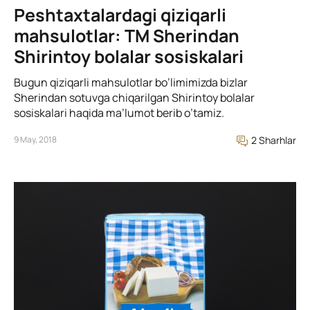
Peshtaxtalardagi qiziqarli
mahsulotlar: TM Sherindan
Shirintoy bolalar sosiskalari
Bugun qiziqarli mahsulotlar bo’limimizda bizlar
Sherindan sotuvga chiqarilgan Shirintoy bolalar
sosiskalari haqida ma’lumot berib o’tamiz.
9 May, 2018
2 Sharhlar