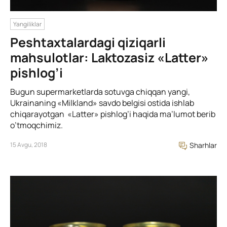
Yangiliklar
Peshtaxtalardagi qiziqarli
mahsulotlar: Laktozasiz «Latter»
pishlog’i
Bugun supermarketlarda sotuvga chiqqan yangi,
Ukrainaning «Milkland» savdo belgisi ostida ishlab
chiqarayotgan «Latter» pishlog’i haqida ma’lumot berib
o’tmoqchimiz.
15 Avgu, 2018
Sharhlar