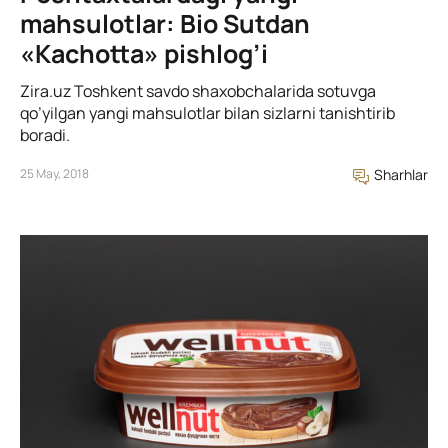
mahsulotlar: Bio Sutdan
«Kachotta» pishlog’i
Zira.uz Toshkent savdo shaxobchalarida sotuvga
qo’yilgan yangi mahsulotlar bilan sizlarni tanishtirib
boradi.
25 May, 2018
Sharhlar