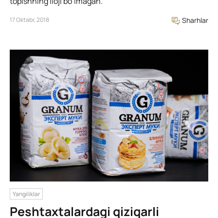
topishning iloji bo’lmagan.
17 Oktabr, 2018
Sharhlar
Yangiliklar
Peshtaxtalardagi qiziqarli