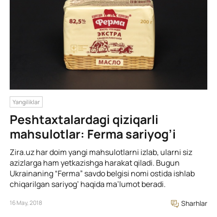
Yangiliklar
Peshtaxtalardagi qiziqarli
mahsulotlar: Ferma sariyog’i
Zira.uz har doim yangi mahsulotlarni izlab, ularni siz
azizlarga ham yetkazishga harakat qiladi. Bugun
Ukrainaning “Ferma” savdo belgisi nomi ostida ishlab
chiqarilgan sariyog’ haqida ma’lumot beradi.
16 May, 2018
Sharhlar