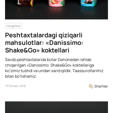
Yangiliklar
Peshtaxtalardagi qiziqarli
mahsulotlar: «Danissimo:
Shake&Go» koktellari
Savdo peshtaxtalarida bizlar Danonedan ishlab
chiqarilgan «Danissimo: Shake&Go» koktellariga
ko’zimiz tushdi va undan xarid qildik. Taassurotlarimiz
bilan bo’lishamiz.
19 Oktabr, 2018
Sharhlar