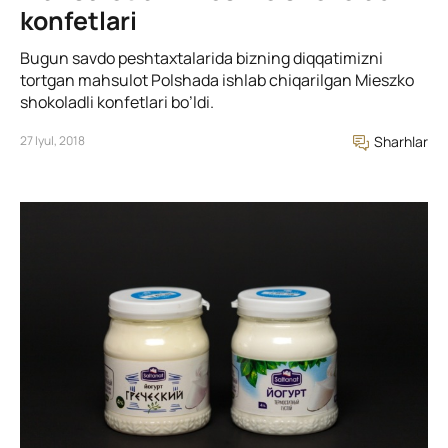
konfetlari
Bugun savdo peshtaxtalarida bizning diqqatimizni
tortgan mahsulot Polshada ishlab chiqarilgan Mieszko
shokoladli konfetlari bo’ldi.
27 Iyul, 2018
Sharhlar