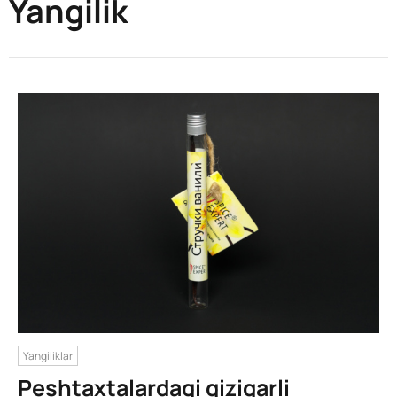
Yangilik
Yangiliklar
Peshtaxtalardagi qiziqarli