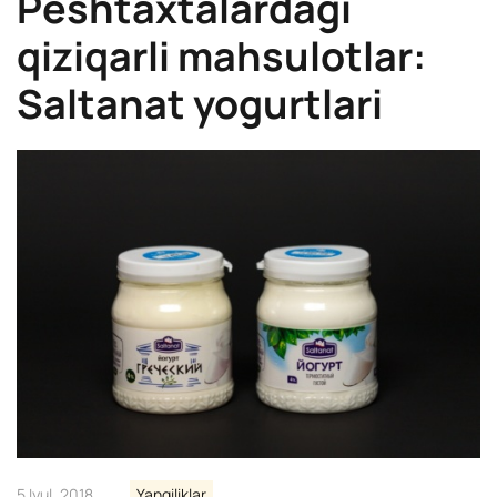
Peshtaxtalardagi
qiziqarli mahsulotlar:
Saltanat yogurtlari
5 Iyul, 2018
Yangiliklar