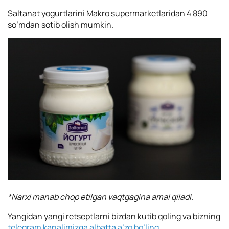
Saltanat yogurtlarini Makro supermarketlaridan 4 890
so’mdan sotib olish mumkin.
*Narxi manab chop etilgan vaqtgagina amal qiladi.
Yangidan yangi retseptlarni bizdan kutib qoling va bizning
telegram kanalimizga albatta a’zo bo’ling.