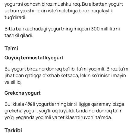
yogurtni ochosh biroz mushkulroq. Bu albattan yogurt
uchun yaxshi, lekin iste’molchiga biroz noqulaylik
tug’diradi.
Bitta bankachadagi yogurtning miqdori 300 millilitrni
tashkil qiladi.
Ta’mi
Quyuq termostatli yogurt
Bu yogurt biroz nordonroq bo’lib, ta’mi yoqimli. Biroz ta’m
jihatidan qatiqqa o’xshab ketsada, lekin ko’rinishi mayin
va silliq.
Grekcha yogurt
Bu ikkala 4% li yogurtlarning bir xilligiga qaramay, bizga
grekcha yogurt yog’liroq tuyuldi. Unda nordonroq ta’m
yo’q, yeganda yoqimli va tetiklashtiruvchi ta’mda.
Tarkibi