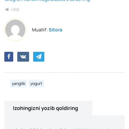
1 012
Muallif:
Sitora
yangilik
yogurt
Izohingizni yozib qoldiring