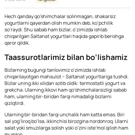
Hech qanday qo’shimchalar solinmagan, shakarsiz
yogurtlarni qayerdan olish mumkin deb, ko’pchilik
so’raydi. Shu sabab ham bizlar, o’zimizda ishlab
chiqarilgan Saltanat yogurtlari haqida gapirib berishga
qaror qildik.
Taassurotlarimiz bilan bo’lishamiz
Bizlarning bugungi tanlovimiz o’zimizda ishlab
chiqarilayotgan mahsulot – Saltanat yogurtlariga tushdi.
Bizlar uning ikki xilidan sotib oldik: termostatli yogurt va
grekcha. Ularning ikkovi ham qo’shimchalarsizligi sabab
ham, ularning bir-biridan farqi nimadaligi bizlarni
qiziqtirdi.
Ularning bir-biridan farqi unchalik ham katta emas. Biri
sal yog’liroq bo’lsa, ikkinchisi birozgina nordonroq. Ularni
salat yoki smuzilarga solish yoki o’zini iste’mol qilish ham
mumkin.