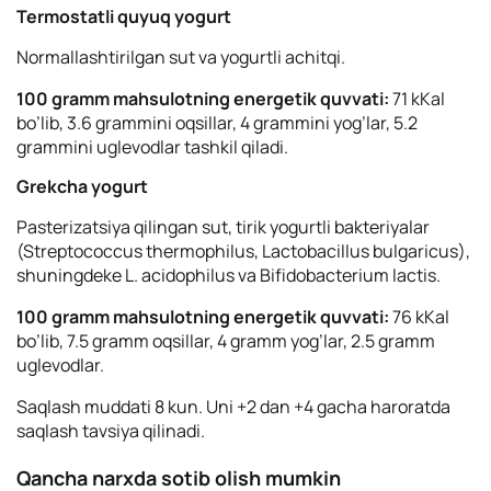
Termostatli quyuq yogurt
Normallashtirilgan sut va yogurtli achitqi.
100 gramm mahsulotning energetik quvvati:
71 kKal
bo’lib, 3.6 grammini oqsillar, 4 grammini yog’lar, 5.2
grammini uglevodlar tashkil qiladi.
Grekcha yogurt
Pasterizatsiya qilingan sut, tirik yogurtli bakteriyalar
(Streptococcus thermophilus, Lactobacillus bulgaricus),
shuningdekе L. acidophilus va Bifidobacterium lactis.
100 gramm mahsulotning energetik quvvati:
76 kKal
bo’lib, 7.5 gramm oqsillar, 4 gramm yog’lar, 2.5 gramm
uglevodlar.
Saqlash muddati 8 kun. Uni +2 dan +4 gacha haroratda
saqlash tavsiya qilinadi.
Qancha narxda sotib olish mumkin