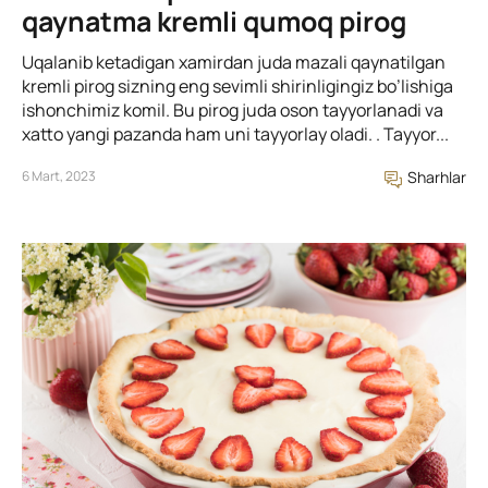
qaynatma kremli qumoq pirog
Uqalanib ketadigan xamirdan juda mazali qaynatilgan
kremli pirog sizning eng sevimli shirinligingiz bo’lishiga
ishonchimiz komil. Bu pirog juda oson tayyorlanadi va
xatto yangi pazanda ham uni tayyorlay oladi. . Tayyor...
6 Mart, 2023
Sharhlar