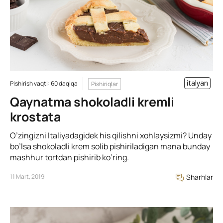
italyan
Pishirish vaqti: 60 daqiqa
Pishiriqlar
Qaynatma shokoladli kremli
krostata
O’zingizni Italiyadagidek his qilishni xohlaysizmi? Unday
bo’lsa shokoladli krem solib pishiriladigan mana bunday
mashhur tortdan pishirib ko’ring.
11 Mart, 2019
Sharhlar