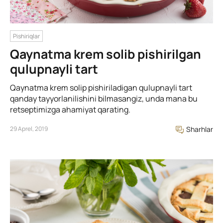
Pishiriqlar
Qaynatma krem solib pishirilgan
qulupnayli tart
Qaynatma krem solip pishiriladigan qulupnayli tart
qanday tayyorlanilishini bilmasangiz, unda mana bu
retseptimizga ahamiyat qarating.
29 Aprel, 2019
Sharhlar