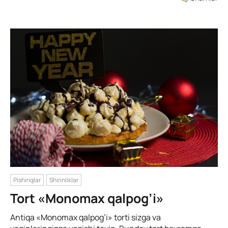
Pishiriqlar
Shirinliklar
Tort «Monomax qalpog’i»
Antiqa «Monomax qalpog’i» torti sizga va