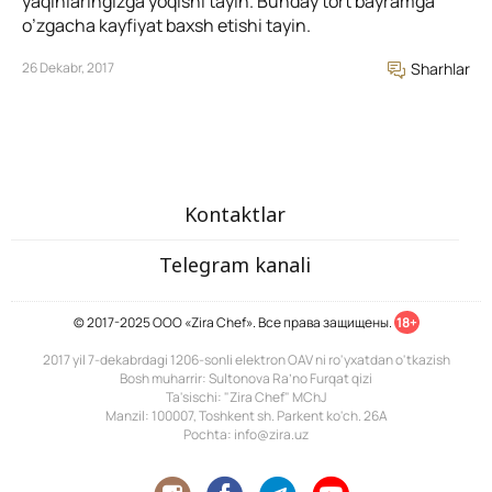
yaqinlaringizga yoqishi tayin. Bunday tort bayramga
o’zgacha kayfiyat baxsh etishi tayin.
26 Dekabr, 2017
Sharhlar
Kontaktlar
Telegram kanali
© 2017-2025 ООО «Zira Chef». Все права защищены.
18+
2017 yil 7-dekabrdagi 1206-sonli elektron OAV ni ro'yxatdan o'tkazish
Bosh muharrir: Sultonova Ra’no Furqat qizi
Ta'sischi: "Zira Chef" MChJ
Manzil: 100007, Toshkent sh. Parkent ko'ch. 26A
Pochta: info@zira.uz