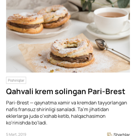
Pishiriqlar
Qahvali krem solingan Pari-Brest
Pari-Brest — qaynatma xamir va kremdan tayyorlangan
nafis fransuz shirinligi sanaladi. Ta’m jihatidan
eklerlarga juda o’xshab ketib, halqachasimon
ko’rinishda bo’ladi.
5 Mart, 2019
Sharhlar