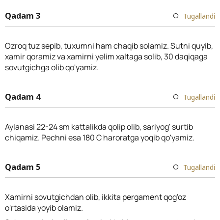
Qadam 3
Tugallandi
Ozroq tuz sepib, tuxumni ham chaqib solamiz. Sutni quyib,
xamir qoramiz va xamirni yelim xaltaga solib, 30 daqiqaga
sovutgichga olib qo'yamiz.
Qadam 4
Tugallandi
Aylanasi 22-24 sm kattalikda qolip olib, sariyog' surtib
chiqamiz. Pechni esa 180 C haroratga yoqib qo'yamiz.
Qadam 5
Tugallandi
Xamirni sovutgichdan olib, ikkita pergament qog'oz
o'rtasida yoyib olamiz.