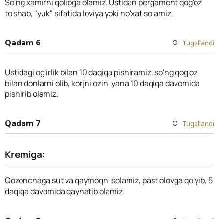
So'ng xamirni qolipga olamiz. Ustidan pergament qog'oz
to'shab, "yuk" sifatida loviya yoki no'xat solamiz.
Qadam 6
Tugallandi
Ustidagi og'irlik bilan 10 daqiqa pishiramiz, so'ng qog'oz
bilan donlarni olib, korjni ozini yana 10 daqiqa davomida
pishirib olamiz.
Qadam 7
Tugallandi
Kremiga:
Qozonchaga sut va qaymoqni solamiz, past olovga qo'yib, 5
daqiqa davomida qaynatib olamiz.