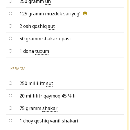
250 gramm
un
125 gramm
muzdek sariyog'
2 osh qoshiq
sut
50 gramm
shakar upasi
1 dona
tuxum
KREMIGA:
250 millilitr
sut
20 millilitr
qaymoq 45 % li
75 gramm
shakar
1 choy qoshiq
vanil shakari