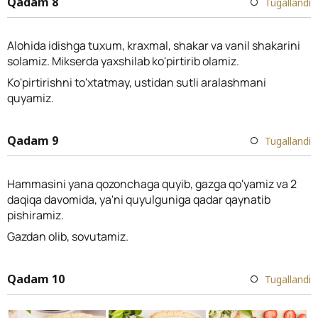
Qadam 8
Tugallandi
Alohida idishga tuxum, kraxmal, shakar va vanil shakarini
solamiz. Mikserda yaxshilab ko'pirtirib olamiz.
Ko'pirtirishni to'xtatmay, ustidan sutli aralashmani
quyamiz.
Qadam 9
Tugallandi
Hammasini yana qozonchaga quyib, gazga qo'yamiz va 2
daqiqa davomida, ya'ni quyulguniga qadar qaynatib
pishiramiz.
Gazdan olib, sovutamiz.
Qadam 10
Tugallandi