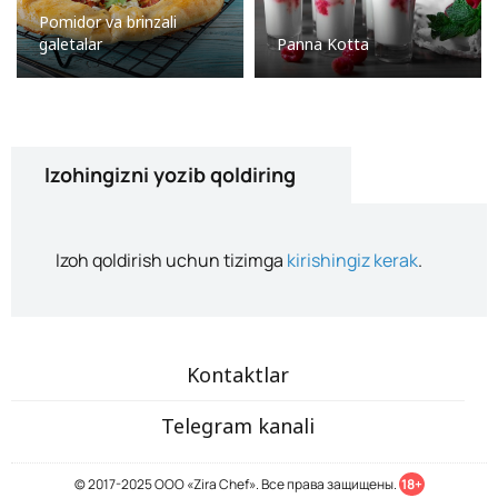
Pomidor va brinzali
galetalar
Panna Kotta
Izohingizni yozib qoldiring
Izoh qoldirish uchun tizimga
kirishingiz kerak
.
Kontaktlar
Telegram kanali
© 2017-2025 ООО «Zira Chef». Все права защищены.
18+