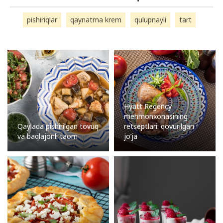
pishiriqlar
qaynatma krem
qulupnayli
tart
Hyatt Regency
mehmonxonasining
Qaylada pishirilgan tovuq
retseptlari: qovurilgan
va baqlajonli taom
jo’ja