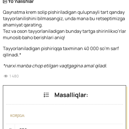
Yo’nalishlar
Qaynatma krem solip pishiriladigan qulupnayli tart qanday
tayyorlanilishini bilmasangiz, unda mana bu retseptimizga
ahamiyat qarating.
Tez va oson tayyorlaniladigan bunday tartga shirinlikxo’rlar
munosib baho berishlari aniq!
Tayyorlaniladigan pishiriqqa taxminan 40 000 so’m sarf
qilinadi.*
*narxi manba chop etilgan vaqtgagina amal qiladi.
1 480
Masalliqlar:
KORJIGA: