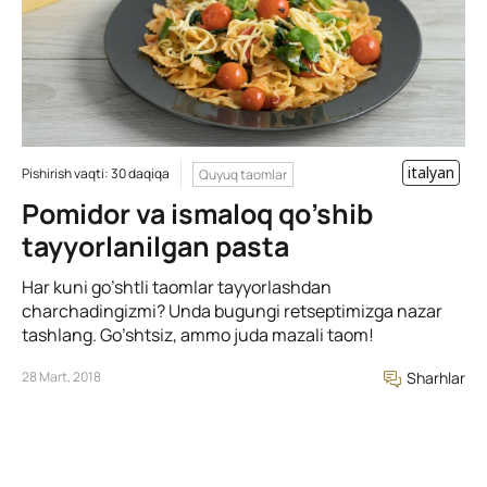
italyan
Pishirish vaqti: 30 daqiqa
Quyuq taomlar
Pomidor va ismaloq qo’shib
tayyorlanilgan pasta
Har kuni go’shtli taomlar tayyorlashdan
charchadingizmi? Unda bugungi retseptimizga nazar
tashlang. Go’shtsiz, ammo juda mazali taom!
28 Mart, 2018
Sharhlar