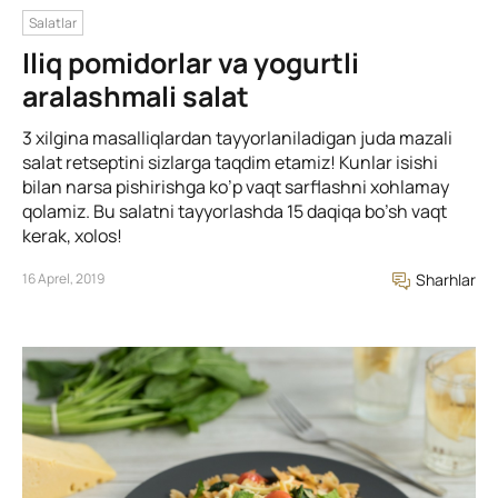
Salatlar
Iliq pomidorlar va yogurtli
aralashmali salat
3 xilgina masalliqlardan tayyorlaniladigan juda mazali
salat retseptini sizlarga taqdim etamiz! Kunlar isishi
bilan narsa pishirishga ko’p vaqt sarflashni xohlamay
qolamiz. Bu salatni tayyorlashda 15 daqiqa bo’sh vaqt
kerak, xolos!
16 Aprel, 2019
Sharhlar