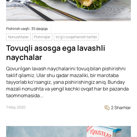
Pishirish vaqti: 35 daqiqa
Nonushtalar
Pishiriqlar
to'g'ri ovqatlanish tartibi
Tovuqli asosga ega lavashli
naychalar
Qovurilgan lavash naychalarini tovuq bilan pishirishni
taklif qilamiz. Ular shu qadar mazaliki, bir marotaba
tayyorlab ko’rsangiz, yana pishirishingiz aniq. Bunday
mazali nonushta va yengil kechki ovqat har bir pazanda
taomnomasida...
7 May, 2020
2 Sharhlar