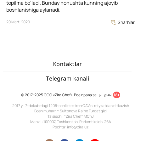
topilma bo’ladi. Bunday nonushta kunning ajoyib
boshlanishiga aylanadi.
20 Mart, 2020
Sharhlar
Kontaktlar
Telegram kanali
© 2017-2025 ООО «Zira Chef». Все права защищены.
18+
2017 yil 7-dekabrdagi 1206-sonli elektron OAV ni ro'yxatdan o'tkazish
Bosh muharrir: Sultonova Ra’no Furqat qizi
Ta'sischi: "Zira Chef" MChJ
Manzil: 100007, Toshkent sh. Parkent ko'ch. 26A
Pochta: info@zira.uz