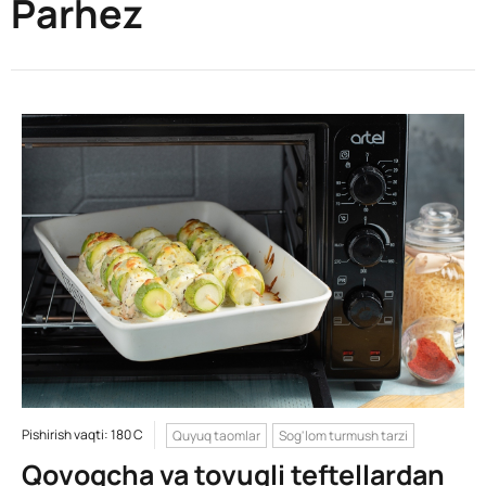
Parhez
Pishirish vaqti: 180 C
Quyuq taomlar
Sog'lom turmush tarzi
Qovoqcha va tovuqli teftellardan