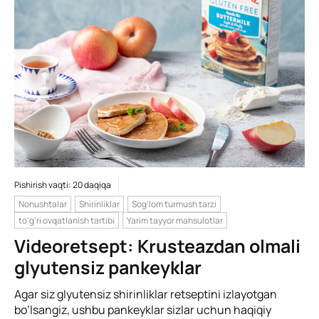
Pishirish vaqti: 20 daqiqa
Nonushtalar
Shirinliklar
Sog'lom turmush tarzi
to'g'ri ovqatlanish tartibi
Yarim tayyor mahsulotlar
Videoretsept: Krusteazdan olmali
glyutensiz pankeyklar
Agar siz glyutensiz shirinliklar retseptini izlayotgan
bo’lsangiz, ushbu pankeyklar sizlar uchun haqiqiy