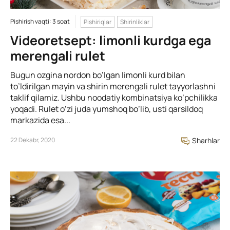
Pishirish vaqti: 3 soat
Pishiriqlar
Shirinliklar
Videoretsept: limonli kurdga ega
merengali rulet
Bugun ozgina nordon bo’lgan limonli kurd bilan
to’ldirilgan mayin va shirin merengali rulet tayyorlashni
taklif qilamiz. Ushbu noodatiy kombinatsiya ko’pchilikka
yoqadi. Rulet o’zi juda yumshoq bo’lib, usti qarsildoq
markazida esa...
22 Dekabr, 2020
Sharhlar