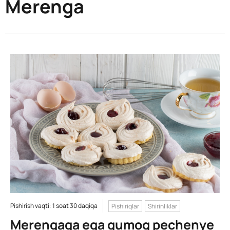
Merenga
Pishirish vaqti: 1 soat 30 daqiqa
Pishiriqlar
Shirinliklar
Merengaga ega qumoq pechenye