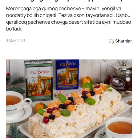
Merengaga ega qumoq pechenye – mayin, yengil va
noodatiy bo’lib chiqadi. Tez va oson tayyorlanadi. Ushbu
qarsildoq pechenye choyga desert sifatida ayni muddao
bo’ladi.
3 May, 2021
Sharhlar