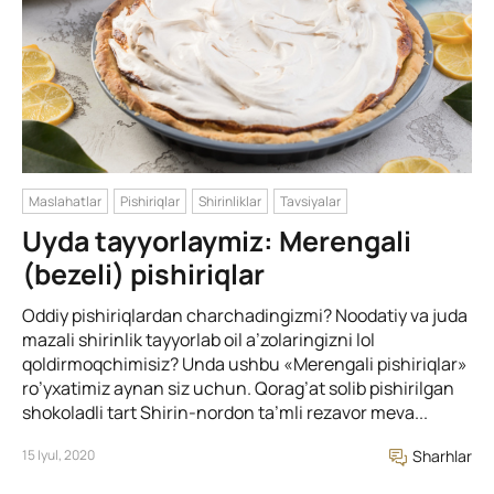
Maslahatlar
Pishiriqlar
Shirinliklar
Tavsiyalar
Uyda tayyorlaymiz: Merengali
(bezeli) pishiriqlar
Oddiy pishiriqlardan charchadingizmi? Noodatiy va juda
mazali shirinlik tayyorlab oil a’zolaringizni lol
qoldirmoqchimisiz? Unda ushbu «Merengali pishiriqlar»
ro’yxatimiz aynan siz uchun. Qorag’at solib pishirilgan
shokoladli tart Shirin-nordon ta’mli rezavor meva...
15 Iyul, 2020
Sharhlar