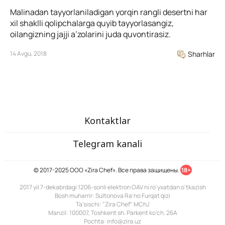
Malinadan tayyorlaniladigan yorqin rangli desertni har
xil shaklli qolipchalarga quyib tayyorlasangiz,
oilangizning jajji a’zolarini juda quvontirasiz.
14 Avgu, 2018
Sharhlar
Kontaktlar
Telegram kanali
© 2017-2025 ООО «Zira Chef». Все права защищены.
18+
2017 yil 7-dekabrdagi 1206-sonli elektron OAV ni ro'yxatdan o'tkazish
Bosh muharrir: Sultonova Ra’no Furqat qizi
Ta'sischi: "Zira Chef" MChJ
Manzil: 100007, Toshkent sh. Parkent ko'ch. 26A
Pochta: info@zira.uz