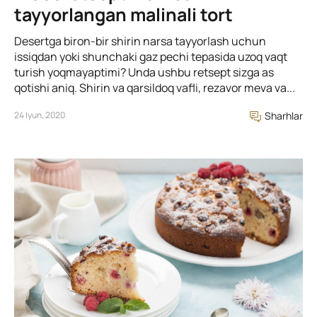
tayyorlangan malinali tort
Desertga biron-bir shirin narsa tayyorlash uchun
issiqdan yoki shunchaki gaz pechi tepasida uzoq vaqt
turish yoqmayaptimi? Unda ushbu retsept sizga as
qotishi aniq. Shirin va qarsildoq vafli, rezavor meva va...
24 Iyun, 2020
Sharhlar