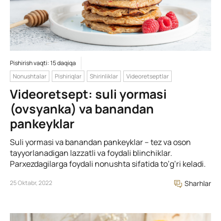
Pishirish vaqti: 15 daqiqa
Nonushtalar
Pishiriqlar
Shirinliklar
Videoretseptlar
Videoretsept: suli yormasi
(ovsyanka) va banandan
pankeyklar
Suli yormasi va banandan pankeyklar – tez va oson
tayyorlanadigan lazzatli va foydali blinchiklar.
Parxezdagilarga foydali nonushta sifatida to’g’ri keladi.
25 Oktabr, 2022
Sharhlar