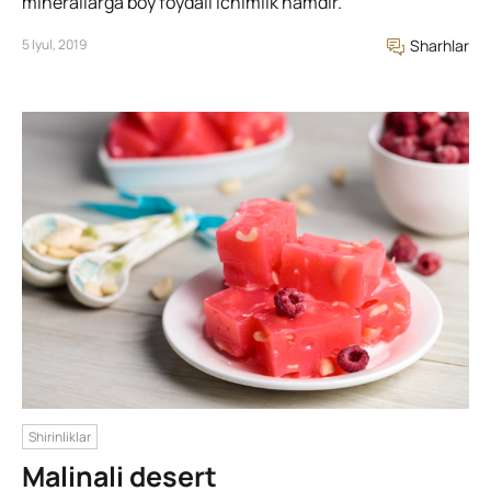
minerallarga boy foydali ichimlik hamdir.
5 Iyul, 2019
Sharhlar
Shirinliklar
Malinali desert