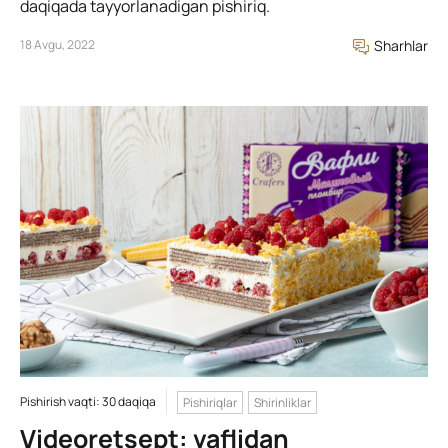
daqiqada tayyorlanadigan pishiriq.
18 Avgu, 2022
Sharhlar
Pishirish vaqti: 30 daqiqa
Pishiriqlar
Shirinliklar
Videoretsept: vaflidan