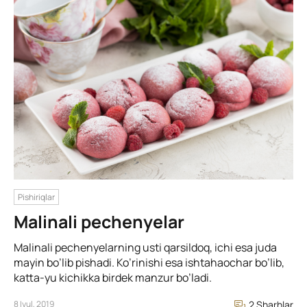
Pishiriqlar
Malinali pechenyelar
Malinali pechenyelarning usti qarsildoq, ichi esa juda
mayin bo’lib pishadi. Ko’rinishi esa ishtahaochar bo’lib,
katta-yu kichikka birdek manzur bo’ladi.
8 Iyul, 2019
2 Sharhlar