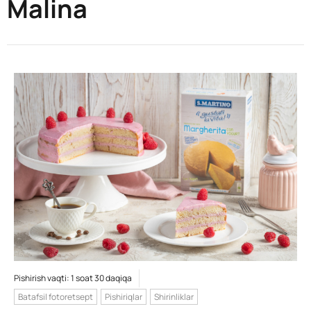
Malina
Pishirish vaqti: 1 soat 30 daqiqa
Batafsil fotoretsept
Pishiriqlar
Shirinliklar