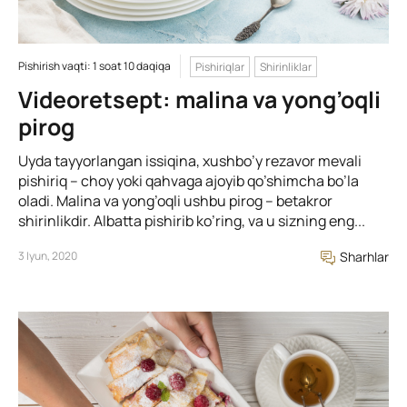
Pishirish vaqti: 1 soat 10 daqiqa
Pishiriqlar
Shirinliklar
Videoretsept: malina va yong’oqli
pirog
Uyda tayyorlangan issiqina, xushbo’y rezavor mevali
pishiriq – choy yoki qahvaga ajoyib qo’shimcha bo’la
oladi. Malina va yong’oqli ushbu pirog – betakror
shirinlikdir. Albatta pishirib ko’ring, va u sizning eng...
3 Iyun, 2020
Sharhlar