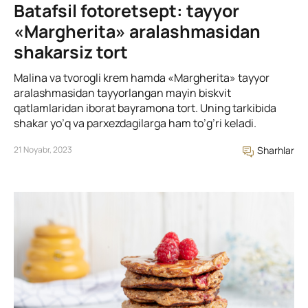
Batafsil fotoretsept: tayyor
«Margherita» aralashmasidan
shakarsiz tort
Malina va tvorogli krem hamda «Margherita» tayyor
aralashmasidan tayyorlangan mayin biskvit
qatlamlaridan iborat bayramona tort. Uning tarkibida
shakar yo’q va parxezdagilarga ham to’g’ri keladi.
21 Noyabr, 2023
Sharhlar