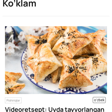
Ko’klam
o'zbek
Pishiriqlar
Videoretsept: Uyda tayyorlangan