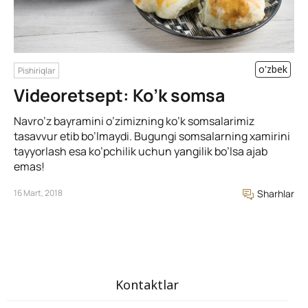
o'zbek
Pishiriqlar
Videoretsept: Ko’k somsa
Navro’z bayramini o’zimizning ko’k somsalarimiz
tasavvur etib bo’lmaydi. Bugungi somsalarning xamirini
tayyorlash esa ko’pchilik uchun yangilik bo’lsa ajab
emas!
16 Mart, 2018
Sharhlar
Kontaktlar