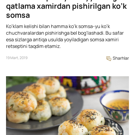
qatlama xamirdan pishirilgan ko’k
somsa
Ko’klam kelishi bilan hamma ko’k somsa-yu ko’k
chuchvaralardan pishirishga bel bog’lashadi. Bu safar
esa sizlarga antiqa usulda yoyiladigan somsa xamiri
retseptini taqdim etamiz.
19 Mart, 2019
Sharhlar