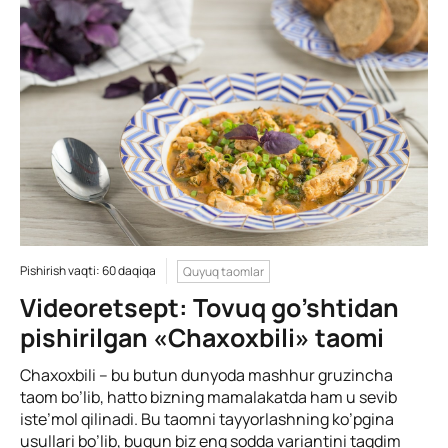
Pishirish vaqti: 60 daqiqa
Quyuq taomlar
Videoretsept: Tovuq go’shtidan
pishirilgan «Chaxoxbili» taomi
Chaxoxbili – bu butun dunyoda mashhur gruzincha
taom bo’lib, hatto bizning mamalakatda ham u sevib
iste’mol qilinadi. Bu taomni tayyorlashning ko’pgina
usullari bo’lib, bugun biz eng sodda variantini taqdim