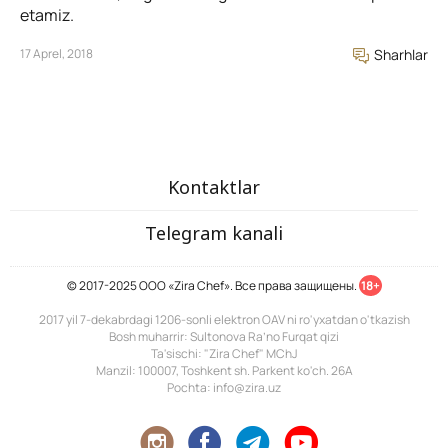
etamiz.
17 Aprel, 2018
Sharhlar
Kontaktlar
Telegram kanali
© 2017-2025 ООО «Zira Chef». Все права защищены.
18+
2017 yil 7-dekabrdagi 1206-sonli elektron OAV ni ro'yxatdan o'tkazish
Bosh muharrir: Sultonova Ra’no Furqat qizi
Ta'sischi: "Zira Chef" MChJ
Manzil: 100007, Toshkent sh. Parkent ko'ch. 26A
Pochta: info@zira.uz