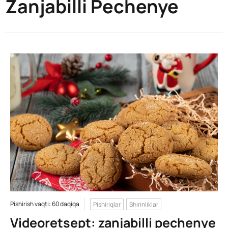
Zanjabilli Pechenye
Pishirish vaqti: 60 daqiqa
Pishiriqlar
Shirinliklar
Videoretsept: zanjabilli pechenye