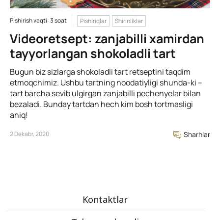
Pishirish vaqti: 3 soat
Pishiriqlar
Shirinliklar
Videoretsept: zanjabilli xamirdan
tayyorlangan shokoladli tart
Bugun biz sizlarga shokoladli tart retseptini taqdim
etmoqchimiz. Ushbu tartning noodatiyligi shunda-ki –
tart barcha sevib ulgirgan zanjabilli pechenyelar bilan
bezaladi. Bunday tartdan hech kim bosh tortmasligi
aniq!
2 Dekabr, 2020
Sharhlar
Kontaktlar