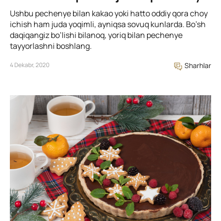
Ushbu pechenye bilan kakao yoki hatto oddiy qora choy
ichish ham juda yoqimli, ayniqsa sovuq kunlarda. Bo’sh
daqiqangiz bo’lishi bilanoq, yoriq bilan pechenye
tayyorlashni boshlang.
4 Dekabr, 2020
Sharhlar