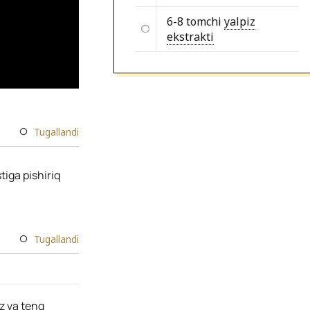
6-8 tomchi
yalpiz
ekstrakti
Tugallandi
tiga pishiriq
Tugallandi
z va teng