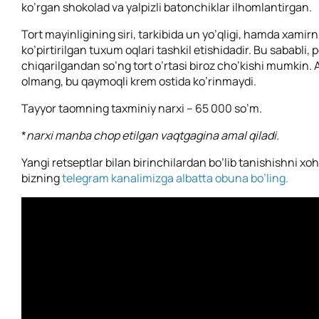
ko’rgan shokolad va yalpizli batonchiklar ilhomlantirgan.
Tort mayinligining siri, tarkibida un yo’qligi, hamda xamir
ko’pirtirilgan tuxum oqlari tashkil etishidadir. Bu sababli,
chiqarilgandan so’ng tort o’rtasi biroz cho’kishi mumkin.
olmang, bu qaymoqli krem ostida ko’rinmaydi.
Tayyor taomning taxminiy narxi – 65 000 so’m.
*
narxi manba chop etilgan vaqtgagina amal qiladi.
Yangi retseptlar bilan birinchilardan bo’lib tanishishni xo
bizning
telegram kanalimizga albatta obuna bo’ling.