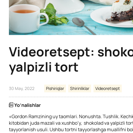
Videoretsept: shoko
yalpizli tort
30 May, 2022
Pishiriqlar
Shirinliklar
Videoretsept
Yo’nalishlar
«Gordon Ramzining uy taomlari. Nonushta. Tushlik. Kechk
kitobidan juda mazali va xushbo’y,
shokolad va yalpizli to
tayyorlanish usuli. Ushbu tortni tayyorlashga muallifni bo