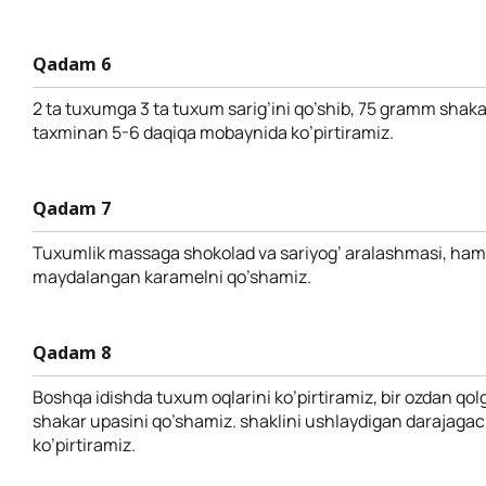
Qadam 6
2 ta tuxumga 3 ta tuxum sarig’ini qo’shib, 75 gramm shakar
taxminan 5-6 daqiqa mobaynida ko’pirtiramiz.
Qadam 7
Tuxumlik massaga shokolad va sariyog’ aralashmasi, ha
maydalangan karamelni qo’shamiz.
Qadam 8
Boshqa idishda tuxum oqlarini ko’pirtiramiz, bir ozdan q
shakar upasini qo’shamiz. shaklini ushlaydigan darajaga
ko’pirtiramiz.