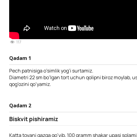
117
Qadam 1
Pech patnisiga o’simlik yog’i surtamiz.
Diametri 22 sm bo’lgan tort uchun qolipni biroz moylab, us
qog’ozini qo’yamiz.
Qadam 2
Biskvit pishiramiz
Katta tovani gazga qo’yib, 100 gramm shakar upasi solami