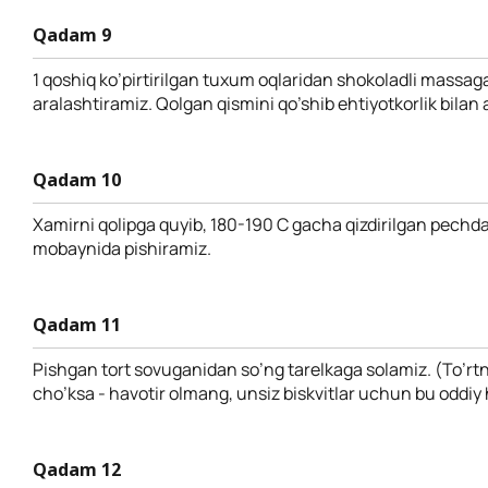
Qadam 9
1 qoshiq ko’pirtirilgan tuxum oqlaridan shokoladli massag
aralashtiramiz. Qolgan qismini qo’shib ehtiyotkorlik bilan 
Qadam 10
Xamirni qolipga quyib, 180-190 С gacha qizdirilgan pechd
mobaynida pishiramiz.
Qadam 11
Pishgan tort sovuganidan so’ng tarelkaga solamiz. (To’rtni
cho’ksa - havotir olmang, unsiz biskvitlar uchun bu oddiy 
Qadam 12