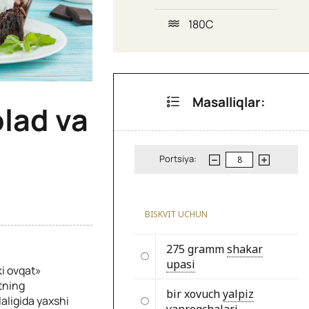
180C
Masalliqlar:
lad va
Portsiya:
BISKVIT UCHUN
275 gramm
shakar
upasi
i ovqat»
rtning
bir xovuch
yalpiz
laligida yaxshi