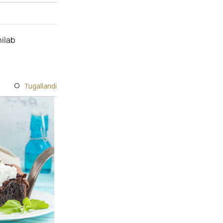
hilab
Tugallandi