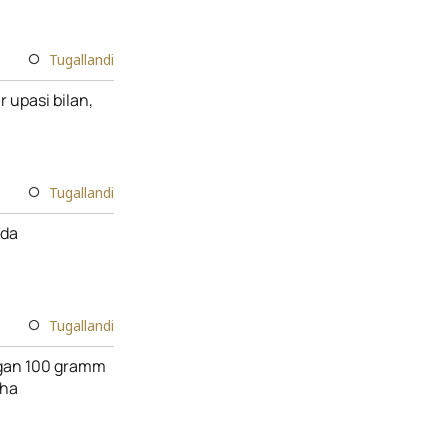
Tugallandi
 upasi bilan,
Tugallandi
mda
Tugallandi
olgan 100 gramm
cha