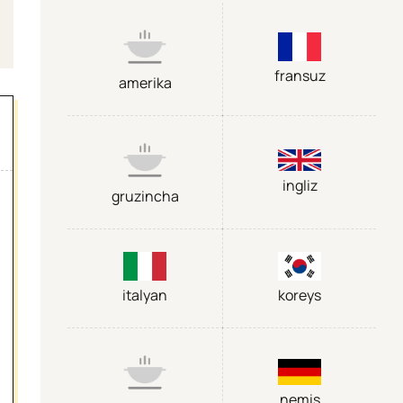
fransuz
amerika
ingliz
gruzincha
italyan
koreys
nemis