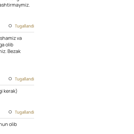
lashtirmaymiz.
Tugallandi
o’shamiz va
a olib
iz. Bezak
Tugallandi
gi kerak)
Tugallandi
hun olib