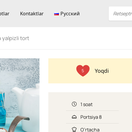
ptlar
Kontaktlar
Русский
yalpizli tort
Yoqdi
5
1 soat
Portsiya 8
O’rtacha