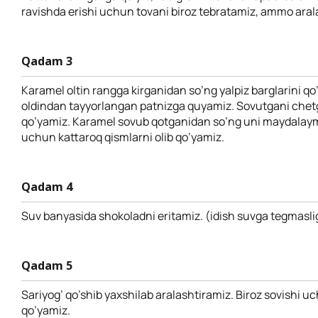
ravishda erishi uchun tovani biroz tebratamiz, ammo ara
Qadam 3
Karamel oltin rangga kirganidan so’ng yalpiz barglarini q
oldindan tayyorlangan patnizga quyamiz. Sovutgani chetg
qo’yamiz. Karamel sovub qotganidan so’ng uni maydalaym
uchun kattaroq qismlarni olib qo’yamiz.
Qadam 4
Suv banyasida shokoladni eritamiz. (idish suvga tegmasli
Qadam 5
Sariyog’ qo’shib yaxshilab aralashtiramiz. Biroz sovishi uc
qo’yamiz.