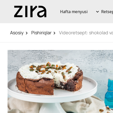
Hafta menyusi
Retse
Asosiy
Pishiriqlar
Videoretsept: shokolad va 