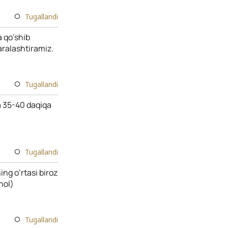
Tugallandi
a qo’shib
aralashtiramiz.
Tugallandi
a 35-40 daqiqa
Tugallandi
ng o’rtasi biroz
hol)
Tugallandi