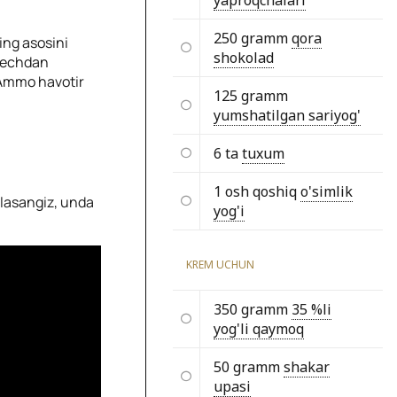
yaproqchalari
250 gramm
qora
ning asosini
shokolad
 pechdan
 Ammo havotir
125 gramm
yumshatilgan sariyog'
6 ta
tuxum
1 osh qoshiq
o'simlik
hlasangiz, unda
yog'i
KREM UCHUN
350 gramm
35 %li
yog'li qaymoq
50 gramm
shakar
upasi