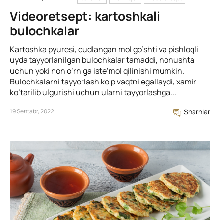
Videoretsept: kartoshkali
bulochkalar
Kartoshka pyuresi, dudlangan mol go’shti va pishloqli
uyda tayyorlanilgan bulochkalar tamaddi, nonushta
uchun yoki non o’rniga iste’mol qilinishi mumkin.
Bulochkalarni tayyorlash ko’p vaqtni egallaydi, xamir
ko’tarilib ulgurishi uchun ularni tayyorlashga...
19 Sentabr, 2022
Sharhlar