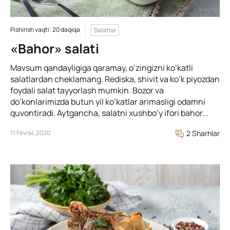
Pishirish vaqti: 20 daqiqa
Salatlar
«Bahor» salati
Mavsum qandayligiga qaramay, o’zingizni ko’katli
salatlardan cheklamang. Rediska, shivit va ko’k piyozdan
foydali salat tayyorlash mumkin. Bozor va
do’konlarimizda butun yil ko’katlar arimasligi odamni
quvontiradi. Aytgancha, salatni xushbo’y ifori bahor...
11 Fevral, 2020
2 Sharhlar