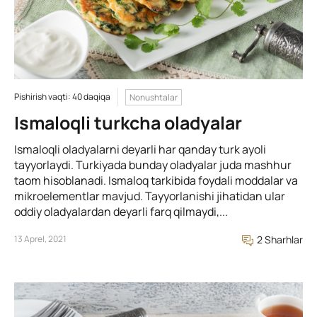
Pishirish vaqti: 40 daqiqa
Nonushtalar
Ismaloqli turkcha oladyalar
Ismaloqli oladyalarni deyarli har qanday turk ayoli
tayyorlaydi. Turkiyada bunday oladyalar juda mashhur
taom hisoblanadi. Ismaloq tarkibida foydali moddalar va
mikroelementlar mavjud. Tayyorlanishi jihatidan ular
oddiy oladyalardan deyarli farq qilmaydi,...
13 Aprel, 2021
2 Sharhlar