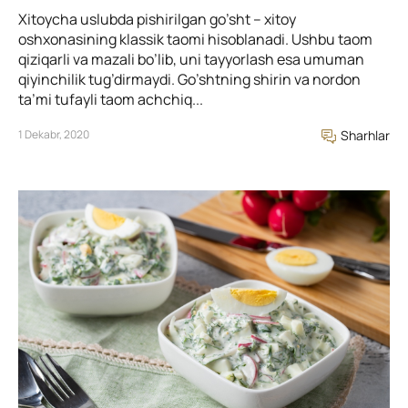
Xitoycha uslubda pishirilgan go’sht – xitoy
oshxonasining klassik taomi hisoblanadi. Ushbu taom
qiziqarli va mazali bo’lib, uni tayyorlash esa umuman
qiyinchilik tug’dirmaydi. Go’shtning shirin va nordon
ta’mi tufayli taom achchiq...
1 Dekabr, 2020
Sharhlar