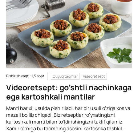
Pishirish vaqti: 1,5 soat
Quyuq taomlar
Videoretsept
Videoretsept: go’shtli nachinkaga
ega kartoshkali mantilar
Manti har xil usulda pishiriladi, har bir usuli o’ziga xos va
mazali bo’lib chiqadi. Biz retseptlar ro’yxatingizni
kartoshkali manti bilan to’ldirishingizni taklif qilamiz.
Xamir o’rniga bu taomning asosini kartoshka tashkil...