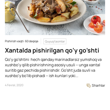
Pishirish vaqti: 60 daqiqa
Quyuq taomlar
Xantalda pishirilgan qo’y go’shti
Qo’y go’shtini hech qanday marinadlarsiz yumshoq va
xushbo’y qilib pishirishning asosiy usuli – unga xantal
suritib gaz pechida pishirishdir. Go’sht juda suvli va
xushbo’y bo’lib pishadi – ish kunlari yoki...
4 Fevral, 2020
Sharhlar