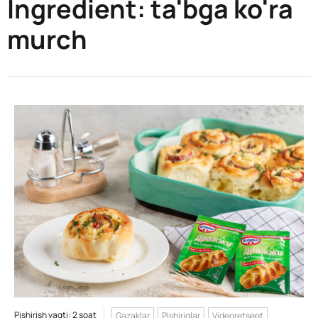
Ingredient:
ta'bga ko'ra
murch
Pishirish vaqti: 2 soat
Gazaklar
Pishiriqlar
Videoretsept