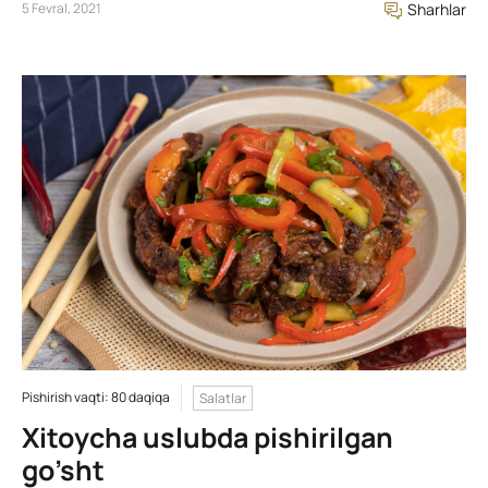
5 Fevral, 2021
Sharhlar
Pishirish vaqti: 80 daqiqa
Salatlar
Xitoycha uslubda pishirilgan
go’sht