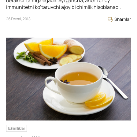
betakror ta’mga egadir. Aytgancha, anorli choy
immunitetni ko’taruvchi ajoyib ichimlik hisoblanadi.
26 Fevral, 2018
Sharhlar
Ichimliklar