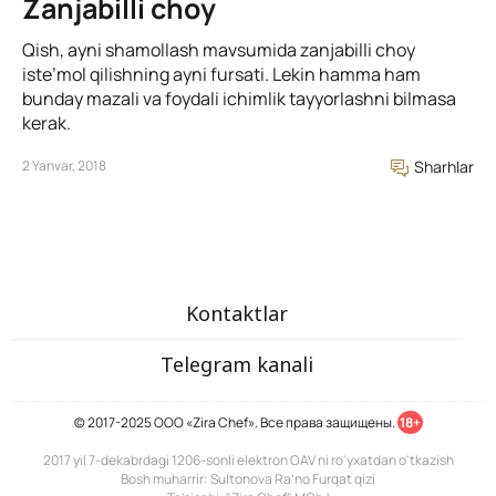
Zanjabilli choy
Qish, ayni shamollash mavsumida zanjabilli choy
iste’mol qilishning ayni fursati. Lekin hamma ham
bunday mazali va foydali ichimlik tayyorlashni bilmasa
kerak.
2 Yanvar, 2018
Sharhlar
Kontaktlar
Telegram kanali
© 2017-2025 ООО «Zira Chef». Все права защищены.
18+
2017 yil 7-dekabrdagi 1206-sonli elektron OAV ni ro'yxatdan o'tkazish
Bosh muharrir: Sultonova Ra’no Furqat qizi