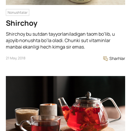
Nonushtalar
Shirchoy
Shirchoy bu sutdan tayyorlaniladigan taom bo’lib, u
ajoyib nonushta bo’la oladi. Chunki sut vitaminlar
manbai ekanligi hech kimga sir emas.
21 May, 2018
Sharhlar