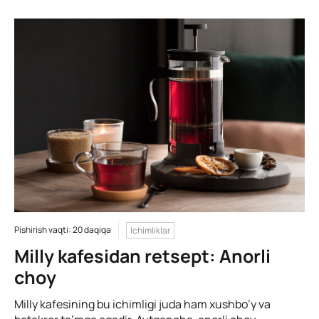
Pishirish vaqti: 20 daqiqa
Ichimliklar
Milly kafesidan retsept: Anorli
choy
Milly kafesining bu ichimligi juda ham xushbo’y va