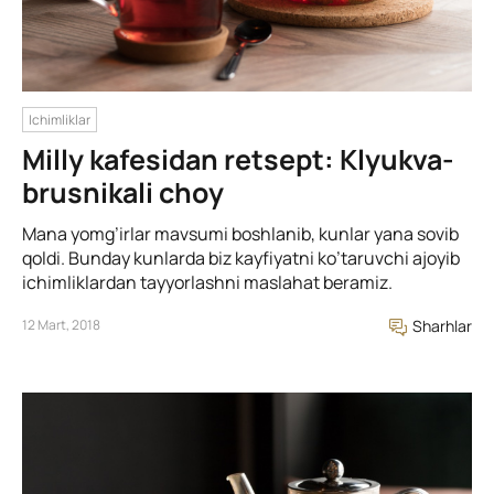
Ichimliklar
Milly kafesidan retsept: Klyukva-
brusnikali choy
Mana yomg’irlar mavsumi boshlanib, kunlar yana sovib
qoldi. Bunday kunlarda biz kayfiyatni ko’taruvchi ajoyib
ichimliklardan tayyorlashni maslahat beramiz.
12 Mart, 2018
Sharhlar