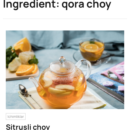
Ingredient:
qora choy
Ichimliklar
Sitrusli choy