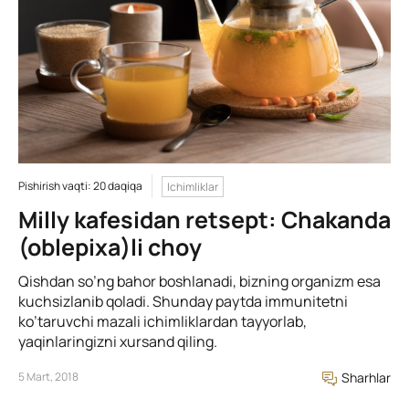
Pishirish vaqti: 20 daqiqa
Ichimliklar
Milly kafesidan retsept: Chakanda
(oblepixa)li choy
Qishdan so’ng bahor boshlanadi, bizning organizm esa
kuchsizlanib qoladi. Shunday paytda immunitetni
ko’taruvchi mazali ichimliklardan tayyorlab,
yaqinlaringizni xursand qiling.
5 Mart, 2018
Sharhlar